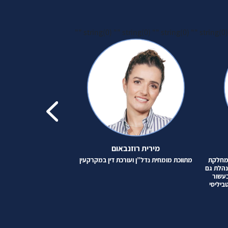
string(0) ""
string(0) ""
string(0) ""
string(0
מירית רוזנבאום
ערן ע
 מחלקת
מתווכת מומחית נדל”ן ועורכת דין במקרקעין
מתווך מומ
נהלת גם
מעלה, בעשור
ביליסי