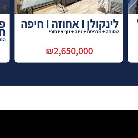
לינקולן I אחוזה I חיפה
ח
שטוחה + מרפסת + גינה + נוף אינסופי
החל
₪2,650,000