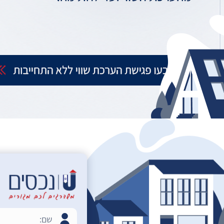
8. מתווך דירות בחיפה
9. משרדי תיווך בחיפה
10. תיווך בחיפה
11. תיווך דירות בחיפה
12. חיפוש קצר שמעניק לכם פתרון לטווח ארוך
13. הירשמו לניוזלטר שלנו
14. סינון מתקדם
15. מתי אתם רוצים לקבל שירותי מתווך דירות
בחיפה?
16. העתיד שלכם, מתחיל כבר עכשיו
17. מה חשוב לדעת על שירותי משרדי תיווך בחיפה?
18. החוויה של מציאת הדירה המושלמת שלכם
19. למה לפנות לקבלת שירותי תיווך בחיפה?
20. למכירה או השכרה – כל הפתרונות, במקום אחד
21. איך למצוא שירות תיווך דירות בחיפה?