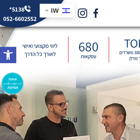
*5138
IW
052-6602552
bar