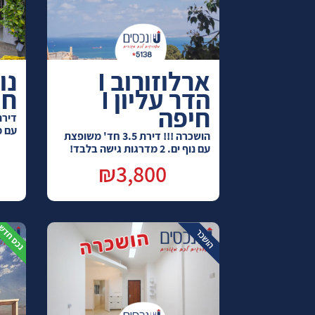
ארלוזורוב I
הדר עליון I
חי
חיפה
עם מ
הושכרה !!! דירת 3.5 חד' משופצת
עם נוף ים. 2 מדרגות גישה בלבד!
₪3,800