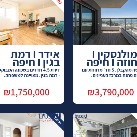
סמולנסקין I
אידר I רמת
זה I חיפה
בגין I חיפה
חדשה מהקבלן. 5 חד' מרווחת עם
דירת 4.5 חדרים בשכונה המבו
ים פתוח במרכז העניינים.
- רמת בגין. מצויינת למשפחה.
₪1,750,000
₪3,790,000