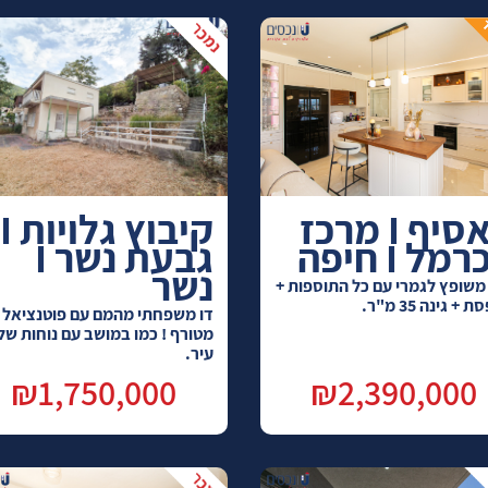
האסיף I מרכז
קיבוץ גלויות I
מל I חיפה
גבעת נשר I
נשר
משופץ לגמרי עם כל התוספות +
+ גינה 35 מ"ר.
דו משפחתי מהמם עם פוטנציאל
מטורף ! כמו במושב עם נוחות של
עיר.
₪1,750,000
₪2,390,000