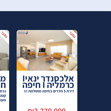
8. לקנות דירה בחיפה – הסביבה הכי איכותית והכי
רווחית שיש
9. דירות לקניה בחיפה – הן דירות למגורים או
השקעה
10. הדירה שאתם רוצים למצוא – כבר קיימת
אלכסנדר ינאיI
כרמליה I חיפה
חי
דירת 5 חדרים בחיפה מושלמת !!!
קטנו
מעול
₪3,270,000