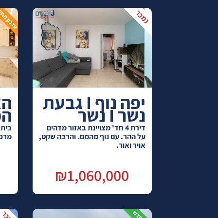
יפה נוף I גבעת
נשר I נשר
הכר
דירת 4 חד' מצויינת באזור מדהים
בית 
על ההר. עם נוף מהמם. והרבה שקט,
מרפסת 
אויר ואור.
₪1,060,000