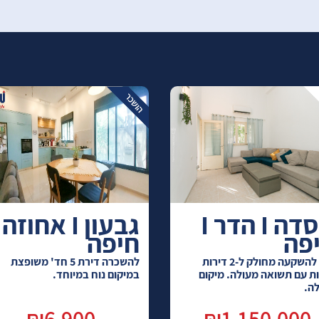
מסדה I הדר I
פה
חיפה
נכס להשקעה מחולק ל-2 דירות
להשכרה דירת 5 חד' משופצת
ת עם תשואה מעולה. מיקום
במיקום נוח במיוחד.
ה.
₪6,900
₪1,150,000