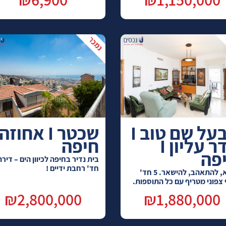
הבעל שם טוב I
הדר עליון I
חיפה
פה
חד' רחבת ידיים !
לבוא, להתאהב, להישאר. 5 חד'
 צפוני מטריף עם כל התוספות.
₪2,800,000
₪1,880,000