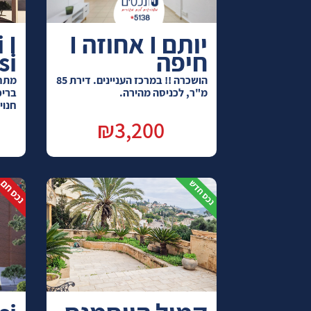
יותם I אחוזה I
 I
חיפה
si
הושכרה !! במרכז העניינים. דירת 85
מתחם
מ"ר, לכניסה מהירה.
בריכ
חנויו
₪3,200