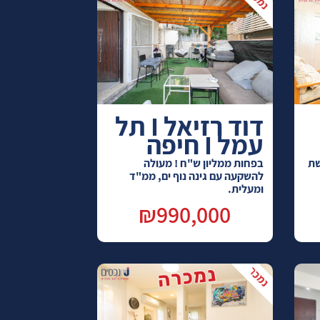
דוד רזיאל I תל
עמל I חיפה
קשת
בפחות ממליון ש"ח ! מעולה
להשקעה עם גינה נוף ים, ממ"ד
ומעלית.
₪990,000