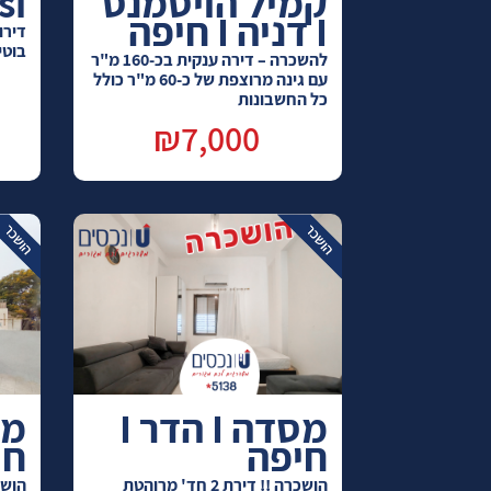
קמיל הויסמנס
si
I דניה I חיפה
דירו
בוטי
להשכרה – דירה ענקית בכ-160 מ"ר
עם גינה מרוצפת של כ-60 מ"ר כולל
כל החשבונות
₪7,000
מסדה I הדר I
חיפה
חי
הושכרה !! דירת 2 חד' מרוהטת