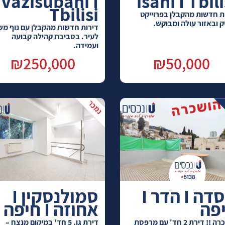
Vazisubani I
isani I Tbili
Tbilisi
ת חדשות מהקבלן בפרוייקט
ק ובאזור עולה ומבוקש.
דירות חדשות מהקבלן עם נוף מש
לעיר. בסביבת קהילה קבועה
ועמידה.
₪250,000
₪50,000
מסדה I הדר I
סמולנסקין I
פה
אחוזה I חיפה
הושכרה !! דירת 2 חד' עם מרפסת
דירת גן, 5 חד' במיקום מנצח –