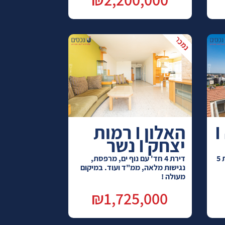
שכטר I אחוזה I
האלון I רמות
יצחק I נשר
בית נדיר בחיפה לכיוון הים – דירת 5
דירת 4 חד' עם נוף ים, מרפסת,
נגישות מלאה, ממ"ד ועוד. במיקום
מעולה !
₪1,725,000