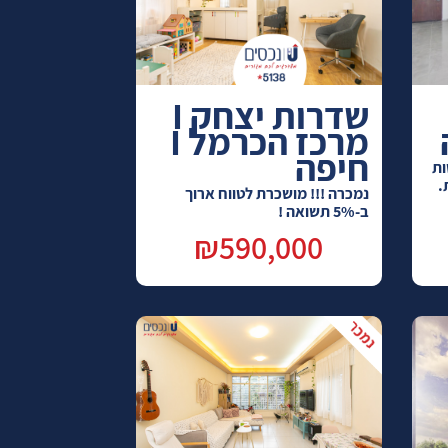
שדרות יצחק I
מרכז הכרמל I
חיפה
שות
נמכרה !!! מושכרת לטווח ארוך
ב-5% תשואה !
₪590,000