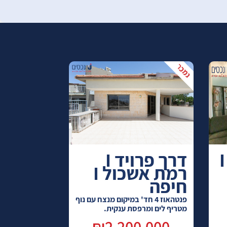
גבעון I אחוזה I
דרך פרויד I
רמת אשכול I
חיפה
פנטהאוז 4 חד' במיקום מנצח עם נוף
מטריף לים ומרפסת ענקית.
₪2,200,000