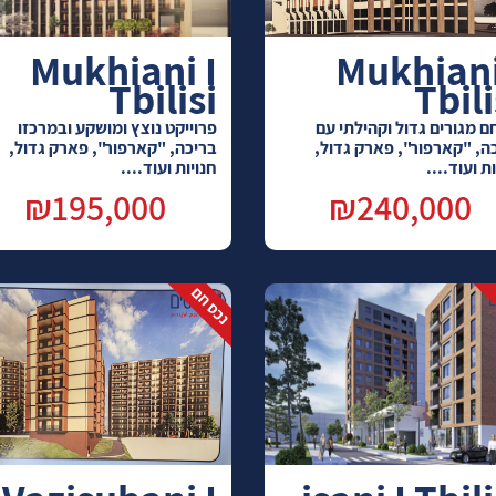
Mukhiani I
Mukhiani
Tbilisi
Tbili
 מגורים גדול וקהילתי עם
פרוייקט נוצץ ומושקע ובמרכזו
ה, "קארפור", פארק גדול,
בריכה, "קארפור", פארק גדול,
ת ועוד....
חנויות ועוד....
₪195,000
₪240,000