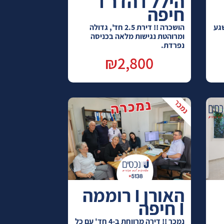
הילל I הדר I
חיפה
גע
הושכרה !! דירת 2.5 חד', גדולה
ומרוהטת נגישות מלאה בכניסה
נפרדת.
₪2,800
האורן I רוממה
I חיפה
נמכר !! דירה מרווחת ב-4 חד' עם כל