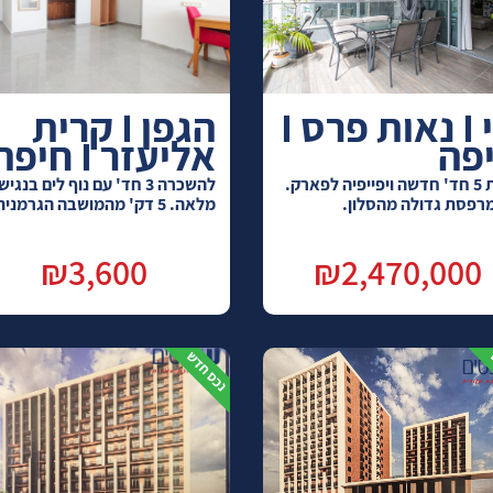
נוי I נאות פרס I
הגפן I קרית
פה
אליעזר I חיפה
דירת 5 חד' חדשה ויפייפיה לפארק.
להשכרה 3 חד' עם נוף לים בנגי
רפסת גדולה מהסלון.
מלאה. 5 דק' מהמושבה הגרמנית.
₪3,600
₪2,470,000