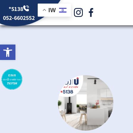
*5138
IW
052-6602552
bar