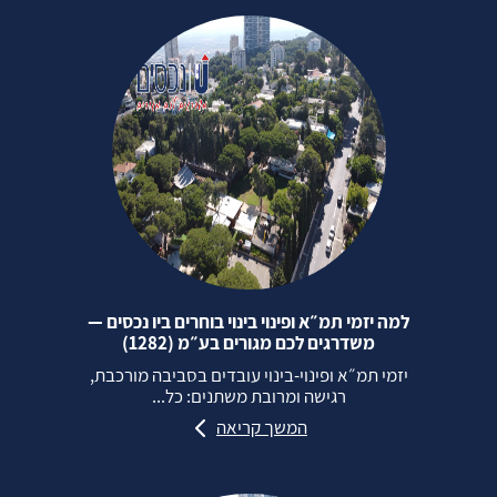
למה יזמי תמ״א ופינוי בינוי בוחרים ביו נכסים —
משדרגים לכם מגורים בע״מ (1282)
יזמי תמ״א ופינוי‑בינוי עובדים בסביבה מורכבת,
רגישה ומרובת משתנים: כל...
המשך קריאה