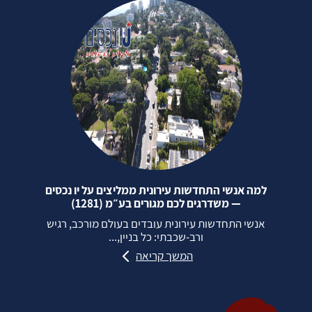
למה אנשי התחדשות עירונית ממליצים על יו נכסים
— משדרגים לכם מגורים בע״מ (1281)
אנשי התחדשות עירונית עובדים בעולם מורכב, רגיש
ורב‑שכבתי: כל בניין,...
המשך קריאה