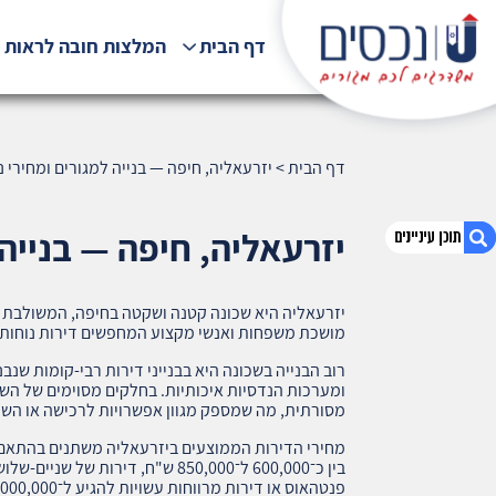
דף הבית
המלצות חובה לראות !
דף הבית
>
יזרעאליה, חיפה — בנייה למגורים ומחירי נדל"ן
יזרעאליה, חיפה — בנייה למ
יזרעאליה היא שכונה קטנה ושקטה בחיפה, המשולבת עם
1. יזרעאליה, חיפה — בנייה למגורים ומחירי נדל"ן
מושכת משפחות ואנשי מקצוע המחפשים דירות נוחות 
(383)
רוב הבנייה בשכונה היא בבנייני דירות רבי-קומות שנב
2. אודות U נכסים
ומערכות הנדסיות איכותיות. בחלקים מסוימים של השכ
3. שאלתם ? ענינו !
מסורתית, מה שמספק מגוון אפשרויות לרכישה או הש
מחירי הדירות הממוצעים ביזרעאליה משתנים בהתאם ל
פנטהאוס או דירות מרווחות עשויות להגיע ל־2,000,000 ש"ח ומעלה.