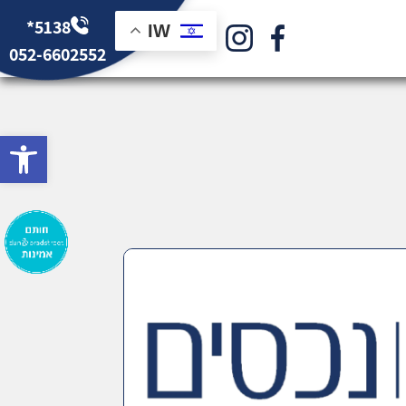
*5138
IW
052-6602552
bar