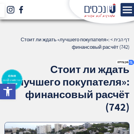
דף הבית
>
Стоит ли ждать «лучшего покупателя»:
финансовый расчёт (742)
Стоит ли ждать
«лучшего покупателя»:
bar
1. Стоит ли ждать «лучшего покупателя»:
финансовый расчёт
финансовый расчёт (742)
2. אודות U נכסים
(742)
3. שאלתם ? ענינו !