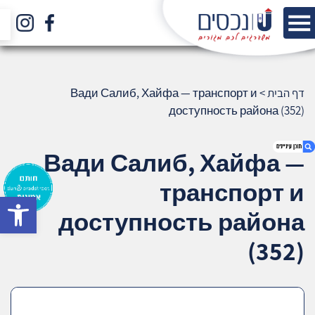
דף הבית
>
Вади Салиб, Хайфа — транспорт и
доступность района (352)
Вади Салиб, Хайфа —
транспорт и
bar
1. Вади Салиб, Хайфа — транспорт и
доступность района
доступность района (352)
2. אודות U נכסים
(352)
3. שאלתם ? ענינו !