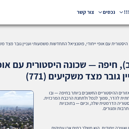
!!
נכסים
צור קשר
יסטורית עם אופי ייחודי, פוטנציאל התחדשות משמעותי ועניין גובר מצד משקיעי
), חיפה — שכונה היסטורית עם אופי
ובר מצד משקיעים (771)
זורים ההיסטוריים החשובים ביותר בחיפה — ובו
חתית להדר, סמוך לנמל ולתחנת הרכבת המרכזית.
ועה באדריכלות מתחילת המאה ה־20, בהיסטוריה הדרמטית שלה, וכיום — בתוכניות
רבות ומגורים.
ואווירה ייחודית. הוא משלב בתים אבן עתיקים,