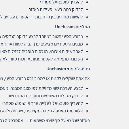
להעריך פוטנציאל מסחרי
לבדוק רמת רעש ופעילות באזור
להשוות מחירים בין הרחובות — הפערים עשויים לה
המלצות
Unehasim
ברובע הסיני חשוב במיוחד לבצע בדיקה הנדסית מ
מבנים היסטוריים מציעים ערך גבוה לטווח ארוך 
לאחר שיקום איכותי, הנכסים הופכים לנזילים מאוד
השכונה מתאימה לאסטרטגיות ארוכות טווח, לא ל
פנייה למומחי
Unehasim
אם אתם שוקלים לקנות או למכור נכס ברובע הסיני, צוות Unehasim יוכל לסייע 
לבצע הערכת שווי מדויקת לפי מצב המבנה ומעמ
לבדוק מגבלות משפטיות ותוכניות התחדשות
להעריך פוטנציאל לעליית ערך או שימוש מסחרי
ללוות את העסקה בצורה מקצועית, שקופה וללא 
באזור שנמצא על סף שינוי משמעותי — אסטרטגיה נכונ