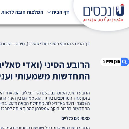
דף הבית
המלצות חובה לראות !
דף הבית
>
הרובע הסיני (ואדי סאליב), חיפה — שכונה ה
הרובע הסיני (ואדי סאליב
התחדשות משמעותי ועניין ג
1. הרובע הסיני (ואדי סאליב), חיפה — שכונה
היסטורית עם אופי ייחודי, פוטנציאל התחדשות
הרובע הסיני, המוכר גם בשם ואדי סאליב, הוא אחד הא
משמעותי ועניין גובר מצד משקיעים (771)
בזמן אחד המוחמצים ביותר. הוא ממוקם בין העיר הת
השכונה יד
2. אודות U נכסים
התחדשות רחבות היקף שמטרתן להפוך אותה למרכז ת
3. שאלתם ? ענינו !
מאפיינים כלליים
הרובע הסיני הוא אזור בעל שורשים היסטוריים עמוקים 