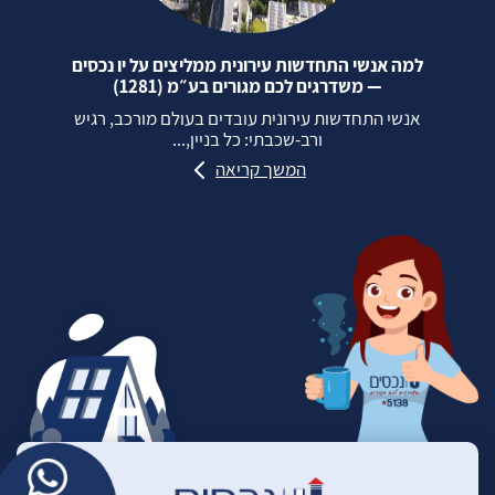
למה אנשי התחדשות עירונית ממליצים על יו נכסים
— משדרגים לכם מגורים בע״מ (1281)
אנשי התחדשות עירונית עובדים בעולם מורכב, רגיש
ורב‑שכבתי: כל בניין,...
המשך קריאה