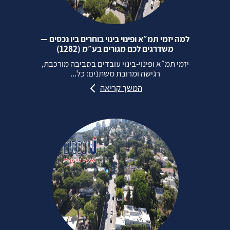
למה יזמי תמ״א ופינוי בינוי בוחרים ביו נכסים —
משדרגים לכם מגורים בע״מ (1282)
יזמי תמ״א ופינוי‑בינוי עובדים בסביבה מורכבת,
רגישה ומרובת משתנים: כל...
המשך קריאה