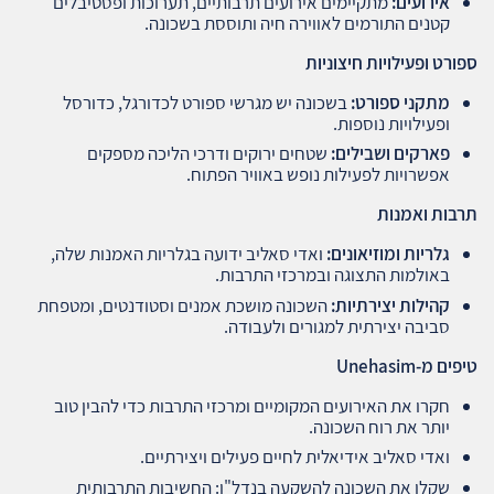
אירועים
:
מתקיימים אירועים תרבותיים, תערוכות ופסטיבלים
קטנים התורמים לאווירה חיה ותוססת בשכונה.
ספורט ופעילויות חיצוניות
מתקני ספורט
:
בשכונה יש מגרשי ספורט לכדורגל, כדורסל
ופעילויות נוספות.
פארקים ושבילים
:
שטחים ירוקים ודרכי הליכה מספקים
אפשרויות לפעילות נופש באוויר הפתוח.
תרבות ואמנות
גלריות ומוזיאונים
:
ואדי סאליב ידועה בגלריות האמנות שלה,
באולמות התצוגה ובמרכזי התרבות.
קהילות יצירתיות
:
השכונה מושכת אמנים וסטודנטים, ומטפחת
סביבה יצירתית למגורים ולעבודה.
טיפים מ
-Unehasim
חקרו את האירועים המקומיים ומרכזי התרבות כדי להבין טוב
יותר את רוח השכונה.
ואדי סאליב אידיאלית לחיים פעילים ויצירתיים.
שקלו את השכונה להשקעה בנדל"ן: החשיבות התרבותית