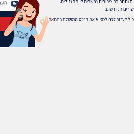
 ותחבורה ציבורית נחשבים ליותר נזילים.
שורים הנדרשים.
שים נכס בואדי ניסנאס, חיפה? צוות Unehasim יכול לעזור לכם למצוא את הנכס המושלם בהתאם