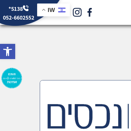
*5138
IW
052-6602552
bar