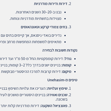
דירות ודירות מודרניות
נבנו ב-20–30 השנים האחרונות.
מצוידות בתשתיות מודרניות ונוחות.
בתים צמודי קרקע וטאונהאוסים
נדירים בואדי ניסנאס, אך קיימים בתים עם 
מתאימים למשפחות המחפשות מרחב ופרטי
נקודות חשובות לבחירה
גודל
:
דירות קומפקטיות החל מ-50 מ"ר ועד דירות מרווחות מעל 120 מ"ר.
קומות
:
בניינים ישנים בדרך כלל 2–3 קומות; בניינים מודרניים 4–7 קומות.
מיקום
:
דירות קרובות למרכז ההיסטורי מבוקשות יו
טיפים מ
-Unehasim
שיפוץ ועלויות
:
העריכו את עלויות השיפוץ בבניינ
שכנים ואווירה
:
בניינים היסטוריים מושכים לעיתי
בשכונה.
פוטנציאל השקעה
:
דירות מודרניות קלות יותר 