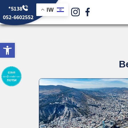
*5138
IW
052-6602552
bar
В