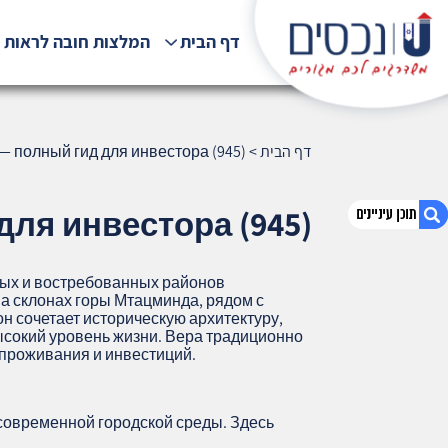
דף הבית
המלצות חובה לראות !
דף הבית
>
— полный гид для инвестора (945)
для инвестора (945)
ных и востребованных районов
1. Вера, Тбилиси — полный гид для
а склонах горы Мтацминда, рядом с
инвестора (945)
н сочетает историческую архитектуру,
ысокий уровень жизни. Вера традиционно
2. אודות U נכסים
 проживания и инвестиций.
3. שאלתם ? ענינו !
 современной городской среды. Здесь