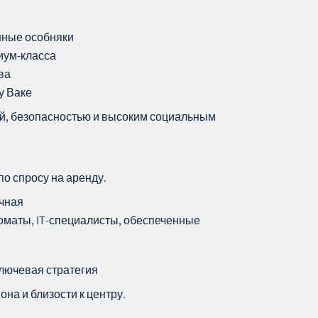
нные особняки
иум‑класса
ва
у Ваке
й, безопасностью и высоким социальным
о спросу на аренду.
очная
оматы, IT‑специалисты, обеспеченные
ключевая стратегия
на и близости к центру.