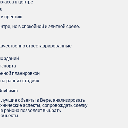
класса в центре
в
 и престиж
ентре, но в спокойной и элитной среде.
качественно отреставрированные
ых зданий
анспорта
венной планировкой
на ранних стадиях
Unehasim
 лучшие объекты в Вере, анализировать
ехнические аспекты, сопровождать сделку
ие района позволяет выбрать
 объекты.