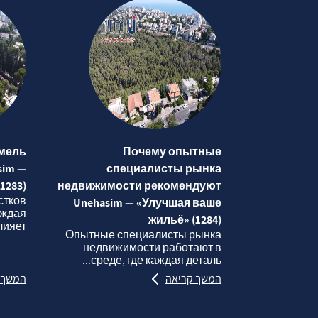
мель
Почему опытные
sim —
специалисты рынка
1283)
недвижимости рекомендуют
стков
Unehasim — «Улучшая ваше
аждая
жильё» (1284)
яет...
Опытные специалисты рынка
недвижимости работают в
среде, где каждая деталь...
המשך קריאה
המשך 