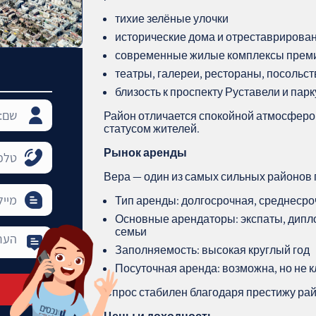
тихие зелёные улочки
исторические дома и отреставрирова
современные жилые комплексы прем
театры, галереи, рестораны, посольст
близость к проспекту Руставели и парк
Район отличается спокойной атмосферо
статусом жителей.
Рынок аренды
Вера — один из самых сильных районов п
Тип аренды: долгосрочная, среднеср
Основные арендаторы: экспаты, дипл
семьи
Заполняемость: высокая круглый год
Посуточная аренда: возможна, но не 
Спрос стабилен благодаря престижу райо