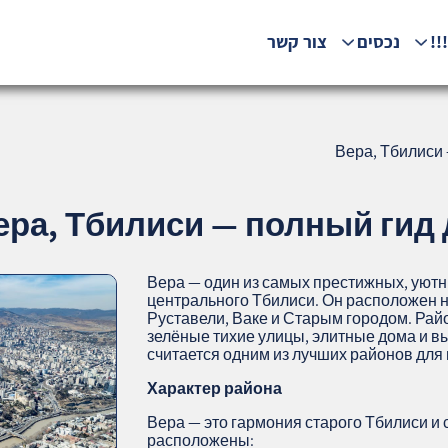
!!
נכסים
צור קשר
Вера, Тбилиси 
ера, Тбилиси — полный гид 
Вера — один из самых престижных, уют
центрального Тбилиси. Он расположен н
Руставели, Ваке и Старым городом. Райо
зелёные тихие улицы, элитные дома и в
считается одним из лучших районов для
Характер района
Вера — это гармония старого Тбилиси и
расположены: