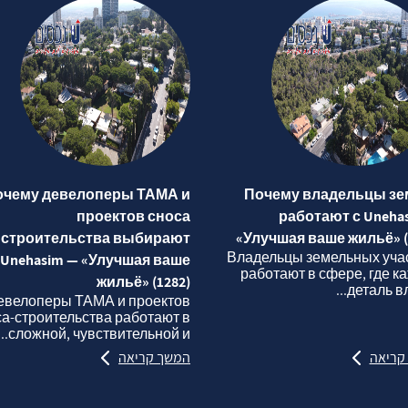
очему девелоперы ТАМА и
Почему владельцы зе
проектов сноса
работают с Uneha
строительства выбирают
«Улучшая ваше жильё» (
Владельцы земельных уча
Unehasim — «Улучшая ваше
работают в сфере, где к
жильё» (1282)
деталь вли
евелоперы ТАМА и проектов
са‑строительства работают в
сложной, чувствительной и...
קריאה
המשך קריאה