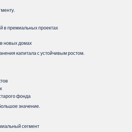
гменту.
ей в премиальных проектах
 в новых домах
ранения капитала с устойчивым ростом.
ктов
х
старого фонда
большое значение.
миальный сегмент