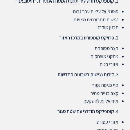
קומפלקס חדש ליד תחנת המטרו העתידית
"
וזיסובאני
"
פוטנציאל עליית ערך גבוה
נגישות תחבורתית מצוינת
תכנון מודרני
פרויקט קומפורט במרכז האזור
חצר מטופחת
מתקני משחקים
אזורי חניה
דירות נגישות בשכונות החדשות
סף כניסה נמוך
קצב בנייה מהיר
אידיאליות להשקעה
קומפלקס מודרני עם שטח סגור
אזורי ספורט
שטחי מסחר