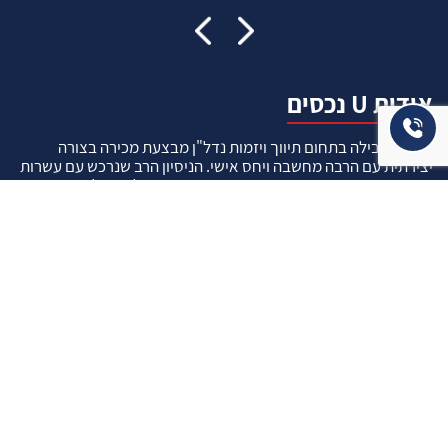
אודות U נכסים
חברה מובילה בתחום תיווך ויזמות נדל"ן מבצעת מכירה בצורה
יצירתית עם הרבה מחשבה ויחס אישי. הניסיון הרב שנרכש עם עשרות
העסקאות שבוצעו מאפשר היום מכירה מהירה ,קלה ויעילה מאוד. ניתן
מענה רחב לשאלות הקונה החל מליווי אדריכל, קבלן שיפוצים, יעוץ
משכנתאות, הדרכה מקיפה על מגמות שוק ועל דירות שנמכרו וליווי
העסקה בשלבים הסופיים מול העורכי דין.
עוד אודותינו