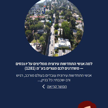
למה אנשי התחדשות עירונית ממליצים על יו נכסים
— משדרגים לכם מגורים בע״מ (1281)
אנשי התחדשות עירונית עובדים בעולם מורכב, רגיש
ורב‑שכבתי: כל בניין,...
המשך קריאה