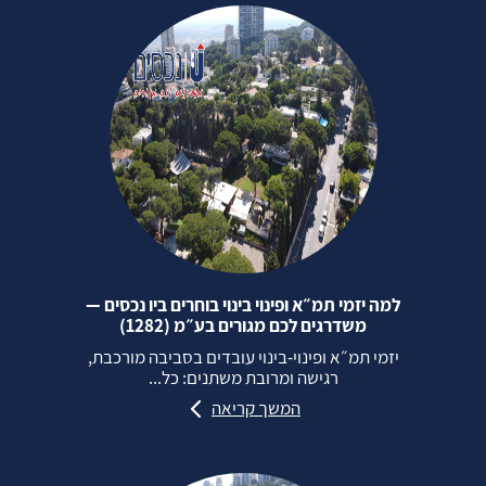
למה יזמי תמ״א ופינוי בינוי בוחרים ביו נכסים —
משדרגים לכם מגורים בע״מ (1282)
יזמי תמ״א ופינוי‑בינוי עובדים בסביבה מורכבת,
רגישה ומרובת משתנים: כל...
המשך קריאה