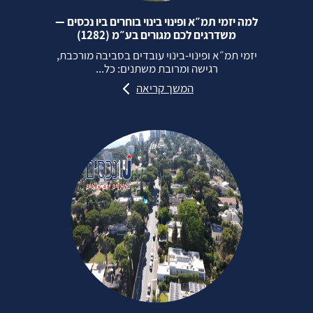
למה יזמי תמ״א ופינוי בינוי בוחרים ביו נכסים —
משדרגים לכם מגורים בע״מ (1282)
יזמי תמ״א ופינוי‑בינוי עובדים בסביבה מורכבת,
רגישה ומרובת משתנים: כל...
המשך קריאה