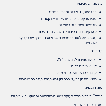
בשכונה ובסביבתה:
בתי ספר, גני ילדים ומרכזי ספורט
סופרמרקטים ומרכזים מסחריים קטנים
מרפאות ושירותים רפואיים
פארקים, גינות ציבוריות ושבילים להליכה
גישה נוחה לאוניברסיטת חיפה ולטכניון דרך צירי תנועה
מרכזיים
תחבורה:
יציאה מהירה לכבישים 4 ו־2
קווי אוטובוס רבים
קרבה לכרמל המרכזי ולמרכז חורב
מתאימה הן לבעלי רכב והן למשתמשי תחבורה ציבורית
סוגי הנכסים
הנדל"ן בורדיה כולל בעיקר בניינים מודרניים ופרויקטים איכותיים.
סוגי נכסים עיקריים: