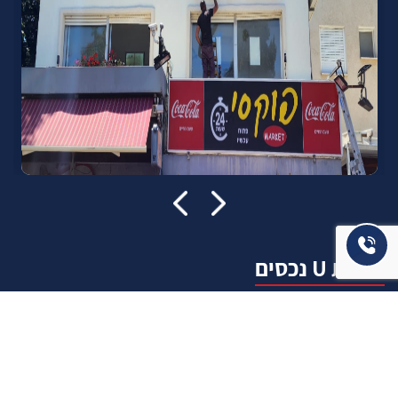
אודות U נכסים
חברה מובילה בתחום תיווך ויזמות נדל"ן מבצעת מכירה בצורה
יצירתית עם הרבה מחשבה ויחס אישי. הניסיון הרב שנרכש עם עשרות
העסקאות שבוצעו מאפשר היום מכירה מהירה ,קלה ויעילה מאוד. ניתן
מענה רחב לשאלות הקונה החל מליווי אדריכל, קבלן שיפוצים, יעוץ
משכנתאות, הדרכה מקיפה על מגמות שוק ועל דירות שנמכרו וליווי
העסקה בשלבים הסופיים מול העורכי דין.