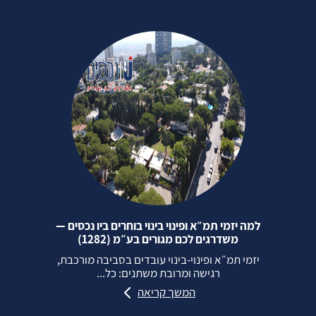
למה יזמי תמ״א ופינוי בינוי בוחרים ביו נכסים —
משדרגים לכם מגורים בע״מ (1282)
יזמי תמ״א ופינוי‑בינוי עובדים בסביבה מורכבת,
רגישה ומרובת משתנים: כל...
המשך קריאה