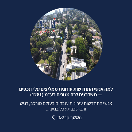
למה אנשי התחדשות עירונית ממליצים על יו נכסים
— משדרגים לכם מגורים בע״מ (1281)
אנשי התחדשות עירונית עובדים בעולם מורכב, רגיש
ורב‑שכבתי: כל בניין,...
המשך קריאה