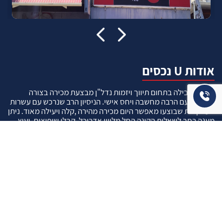
אודות U נכסים
חברה מובילה בתחום תיווך ויזמות נדל"ן מבצעת מכירה בצורה
יצירתית עם הרבה מחשבה ויחס אישי. הניסיון הרב שנרכש עם עשרות
העסקאות שבוצעו מאפשר היום מכירה מהירה ,קלה ויעילה מאוד. ניתן
מענה רחב לשאלות הקונה החל מליווי אדריכל, קבלן שיפוצים, יעוץ
משכנתאות, הדרכה מקיפה על מגמות שוק ועל דירות שנמכרו וליווי
העסקה בשלבים הסופיים מול העורכי דין.
עוד אודותינו