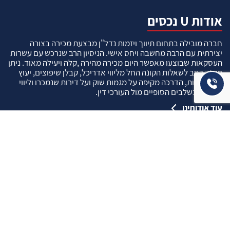
אודות U נכסים
חברה מובילה בתחום תיווך ויזמות נדל"ן מבצעת מכירה בצורה
יצירתית עם הרבה מחשבה ויחס אישי. הניסיון הרב שנרכש עם עשרות
העסקאות שבוצעו מאפשר היום מכירה מהירה ,קלה ויעילה מאוד. ניתן
מענה רחב לשאלות הקונה החל מליווי אדריכל, קבלן שיפוצים, יעוץ
משכנתאות, הדרכה מקיפה על מגמות שוק ועל דירות שנמכרו וליווי
העסקה בשלבים הסופיים מול העורכי דין.
עוד אודותינו
שאלתם ? ענינו !
שאלות שהרבה פעמים שואלים אותנו …