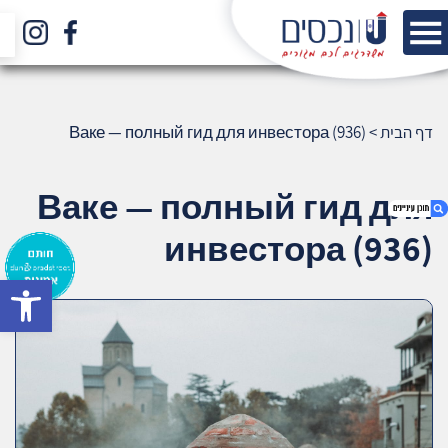
דף הבית
>
Ваке — полный гид для инвестора (936)
Ваке — полный гид для
инвестора (936)
bar
1. Ваке — полный гид для инвестора (936)
2. אודות U נכסים
3. שאלתם ? ענינו !