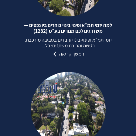
למה יזמי תמ״א ופינוי בינוי בוחרים ביו נכסים —
משדרגים לכם מגורים בע״מ (1282)
יזמי תמ״א ופינוי‑בינוי עובדים בסביבה מורכבת,
רגישה ומרובת משתנים: כל...
המשך קריאה