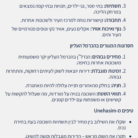
תשתיות
:
בתי ספר, גני ילדים, חנויות ובתי קפה נמצאים
במרחק הליכה.
תחבורה
:
קישוריות נוחה למרכז העיר ולשכונות אחרות.
נוף ואיכות אוויר
:
אקלים נעים, אוויר נקי ונופים פנורמיים של
העיר והים.
חסרונות המגורים בהכרמל העליון
מחירים גבוהים
:
הנדל"ן בהכרמל העליון יקר משמעותית
משכונות אחרות בחיפה.
זמינות מוגבלת
:
דירות יוצאות לשוק לעיתים רחוקות, והתחרות
גבוהה.
חניה
:
בחלק מהאזורים חנייה עלולה להיות מאתגרת.
תוואי השטח
:
השכונה בנויה על מורדות, מה שעלול להקשות על
קשישים או משפחות עם ילדים קטנים.
טיפים מ
-Unehasim
שקלו את השילוב בין מחיר לבין תשתיות השכונה בעת בחירת
נכס.
חקרו את השוק מראש – הדירות מוגבלות וקשה להשיגן.