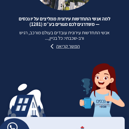
למה אנשי התחדשות עירונית ממליצים על יו נכסים
— משדרגים לכם מגורים בע״מ (1281)
אנשי התחדשות עירונית עובדים בעולם מורכב, רגיש
ורב‑שכבתי: כל בניין,...
המשך קריאה