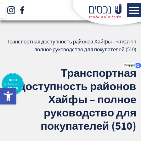
דף הבית
>
Транспортная доступность районов Хайфы –
полное руководство для покупателей (510)
Транспортная
доступность районов
bar
1. Транспортная доступность районов
Хайфы – полное
Хайфы – полное руководство для
покупателей (510)
руководство для
2. אודות U נכסים
покупателей (510)
3. שאלתם ? ענינו !