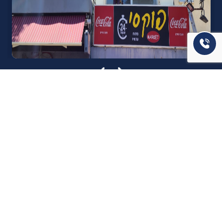
אודות U נכסים
חברה מובילה בתחום תיווך ויזמות נדל"ן מבצעת מכירה בצורה
יצירתית עם הרבה מחשבה ויחס אישי. הניסיון הרב שנרכש עם עשרות
העסקאות שבוצעו מאפשר היום מכירה מהירה ,קלה ויעילה מאוד. ניתן
מענה רחב לשאלות הקונה החל מליווי אדריכל, קבלן שיפוצים, יעוץ
משכנתאות, הדרכה מקיפה על מגמות שוק ועל דירות שנמכרו וליווי
העסקה בשלבים הסופיים מול העורכי דין.
עוד אודותינו