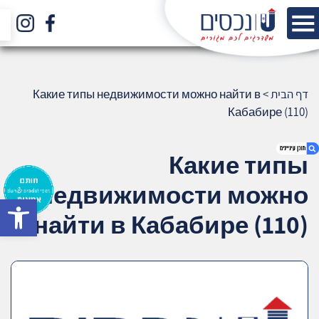
דף הבית
>
Какие типы недвижимости можно найти в
Кабабире (110)
Какие типы
недвижимости можно
bar
1. Какие типы недвижимости можно найти
найти в Кабабире (110)
в Кабабире (110)
2. אודות U נכסים
3. שאלתם ? ענינו !