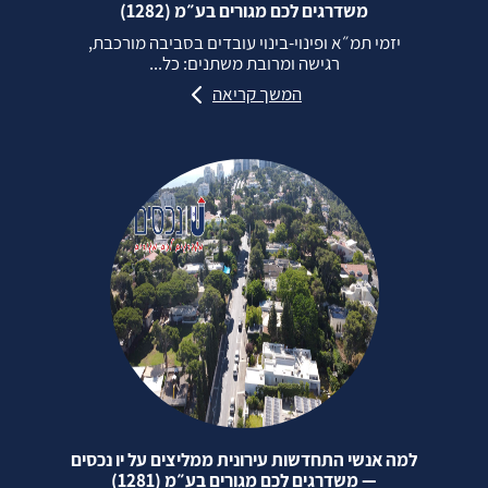
משדרגים לכם מגורים בע״מ (1282)
יזמי תמ״א ופינוי‑בינוי עובדים בסביבה מורכבת,
רגישה ומרובת משתנים: כל...
המשך קריאה
למה אנשי התחדשות עירונית ממליצים על יו נכסים
— משדרגים לכם מגורים בע״מ (1281)