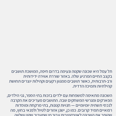
תל עמל היא שכונה שקטה ונעימה בדרום חיפה, המושכת תושבים
בקצב החיים המרגיע שלה. באזור שוררת אווירה ידידותית
ורב-תרבותית, כאשר תושבים ממגוון רקעים וקהילות יוצרים תחושת
קהילתיות ותמיכה הדדית.
השכונה מתאימה למשפחות עם ילדים בזכות בתי הספר, גני הילדים,
הפארקים ומגרשי המשחקים שבה. התושבים מעריכים את הקרבה
לנכסי תשתית יומיומיים — חנויות קטנות, בתי מרקחת ומוסדות
רפואיים תמיד קרובים. כמו כן, ישנן אזורים לטיול ולפנאי בחוץ, מה
שהופך את השכונה לאטרקטיבית עבור מי שמעריך שקט ושלווה.