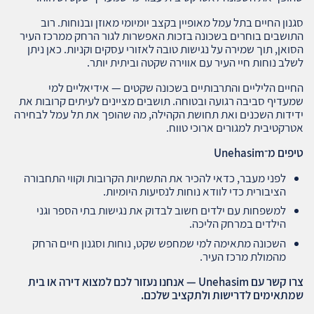
סגנון החיים בתל עמל מאופיין בקצב יומיומי מאוזן ובנוחות. רוב
התושבים בוחרים בשכונה בזכות האפשרות לגור הרחק ממרכז העיר
הסואן, תוך שמירה על נגישות טובה לאזורי עסקים וקניות. כאן ניתן
לשלב נוחות חיי העיר עם אווירה שקטה וביתית יותר.
החיים הליליים והתרבותיים בשכונה שקטים — אידיאליים למי
שמעדיף סביבה רגועה ובטוחה. תושבים מציינים לעיתים קרובות את
ידידות השכנים ואת תחושת הקהילה, מה שהופך את תל עמל לבחירה
אטרקטיבית למגורים ארוכי טווח.
טיפים מ־
Unehasim
לפני מעבר, כדאי להכיר את התשתיות הקרובות וקווי התחבורה
הציבורית כדי לוודא נוחות לנסיעות היומיות.
למשפחות עם ילדים חשוב לבדוק את נגישות בתי הספר וגני
הילדים במרחק הליכה.
השכונה מתאימה למי שמחפש שקט, נוחות וסגנון חיים הרחק
מהמולת מרכז העיר.
צרו קשר עם
Unehasim —
אנחנו נעזור לכם למצוא דירה או בית
שמתאימים לדרישות ולתקציב שלכם
.