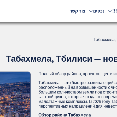
!!
נכסים
צור קשר
Табахмела, 
Табахмела, Тбилиси — нов
Полный обзор района, проектов, цен и 
Табахмела — это быстро развивающийся
расположенный на возвышенности с чи
большим количеством земли под строите
застройщиков, которые создают совреме
малоэтажные комплексы. В 2026 году Та
перспективных направлений для инвест
Обзор района Табахмела