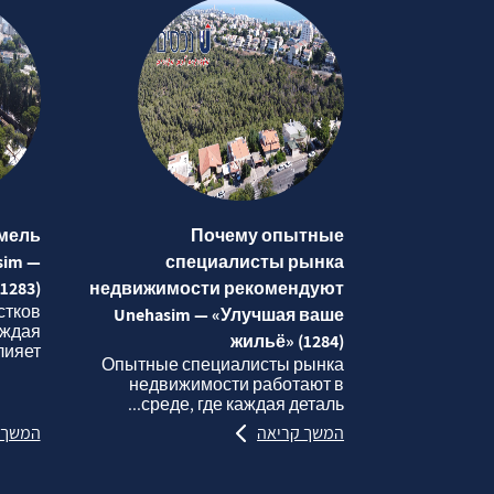
мель
Почему опытные
sim —
специалисты рынка
1283)
недвижимости рекомендуют
стков
Unehasim — «Улучшая ваше
аждая
жильё» (1284)
яет...
Опытные специалисты рынка
недвижимости работают в
среде, где каждая деталь...
המשך קריאה
המשך 