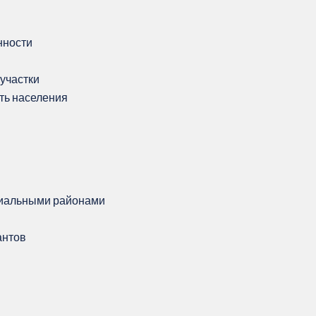
нности
участки
сть населения
миальными районами
антов