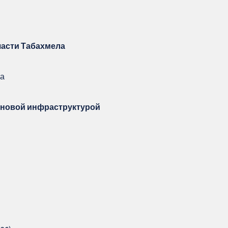
части Табахмела
на
 новой инфраструктурой