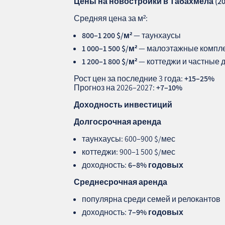
Цены на новостройки в Табахмела (20
Средняя цена за м²:
800–1 200 $/м²
— таунхаусы
1 000–1 500 $/м²
— малоэтажные компл
1 200–1 800 $/м²
— коттеджи и частные 
Рост цен за последние 3 года:
+15–25%
Прогноз на 2026–2027:
+7–10%
Доходность инвестиций
Долгосрочная аренда
таунхаусы: 600–900 $/мес
коттеджи: 900–1 500 $/мес
доходность:
6–8% годовых
Среднесрочная аренда
популярна среди семей и релокантов
доходность:
7–9% годовых