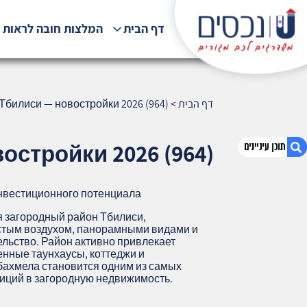
דף הבית
המלצות חובה לראות !
דף הבית
>
Тбилиси — новостройки 2026 (964)
остройки 2026 (964)
инвестиционного потенциала
1. Табахмела, Тбилиси — новостройки
2026 (964)
 загородный район Тбилиси,
стым воздухом, панорамными видами и
2. אודות U נכסים
льство. Район активно привлекает
3. שאלתם ? ענינו !
нные таунхаусы, коттеджи и
бахмела становится одним из самых
иций в загородную недвижимость.