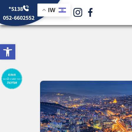
*5138
IW
052-6602552
bar