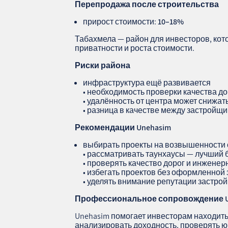
Перепродажа после строительства
прирост стоимости:
10–18%
Табахмела — район для инвесторов, кот
приватности и роста стоимости.
Риски района
инфраструктура ещё развивается
• необходимость проверки качества д
• удалённость от центра может снижат
• разница в качестве между застройщ
Рекомендации
Unehasim
выбирать проекты на возвышенности
• рассматривать таунхаусы — лучший 
• проверять качество дорог и инженер
• избегать проектов без оформленной
• уделять внимание репутации застро
Профессиональное сопровождение
Unehasim помогает инвесторам находить
анализировать доходность, проверять ю