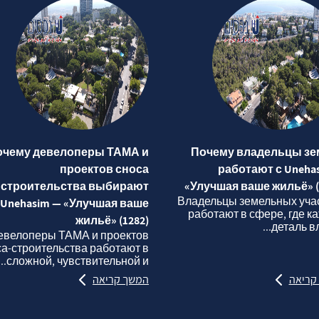
очему девелоперы ТАМА и
Почему владельцы зе
проектов сноса
работают с Uneha
строительства выбирают
«Улучшая ваше жильё» (
Владельцы земельных уча
Unehasim — «Улучшая ваше
работают в сфере, где к
жильё» (1282)
деталь вли
евелоперы ТАМА и проектов
са‑строительства работают в
сложной, чувствительной и...
קריאה
המשך קריאה