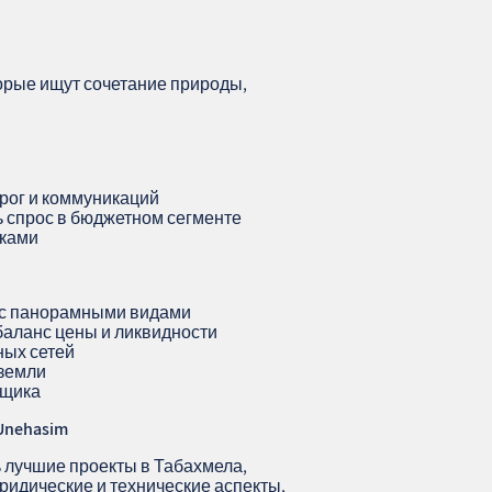
орые ищут сочетание природы,
орог и коммуникаций
ь спрос в бюджетном сегменте
иками
 с панорамными видами
баланс цены и ликвидности
ных сетей
 земли
йщика
Unehasim
 лучшие проекты в Табахмела,
ридические и технические аспекты,