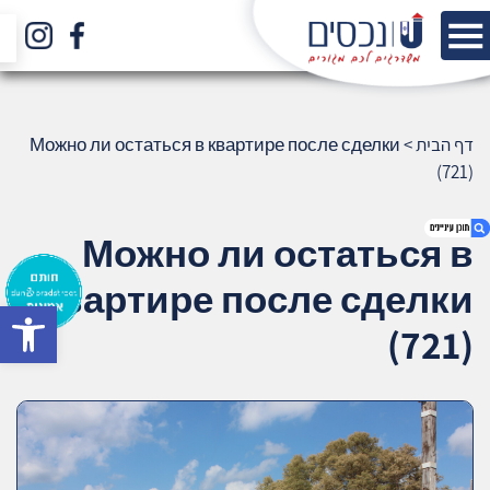
דף הבית
>
Можно ли остаться в квартире после сделки
(721)
Можно ли остаться в
квартире после сделки
bar
1. Можно ли остаться в квартире после
(721)
сделки (721)
2. אודות U נכסים
3. שאלתם ? ענינו !