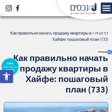
דף הבית
>
Как правильно начать продажу квартиры в
Хайфе: пошаговый план (733)
Как правильно начать
продажу квартиры в
bar
1. Как правильно начать продажу
Хайфе: пошаговый
квартиры в Хайфе: пошаговый план (733)
2. אודות U נכסים
план (733)
3. שאלתם ? ענינו !