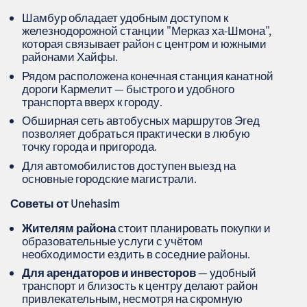
Шамбур обладает удобным доступом к
железнодорожной станции "Мерказ ха-Шмона",
которая связывает район с центром и южными
районами Хайфы.
Рядом расположена конечная станция канатной
дороги Кармелит — быстрого и удобного
транспорта вверх к городу.
Обширная сеть автобусных маршрутов Эгед
позволяет добраться практически в любую
точку города и пригорода.
Для автомобилистов доступен выезд на
основные городские магистрали.
Советы от Unehasim
Жителям района
стоит планировать покупки и
образовательные услуги с учётом
необходимости ездить в соседние районы.
Для арендаторов и инвесторов
— удобный
транспорт и близость к центру делают район
привлекательным, несмотря на скромную