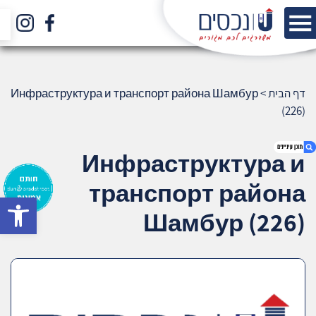
דף הבית
>
Инфраструктура и транспорт района Шамбур
(226)
Инфраструктура и
транспорт района
bar
1. Инфраструктура и транспорт района
Шамбур (226)
Шамбур (226)
2. אודות U נכסים
3. שאלתם ? ענינו !