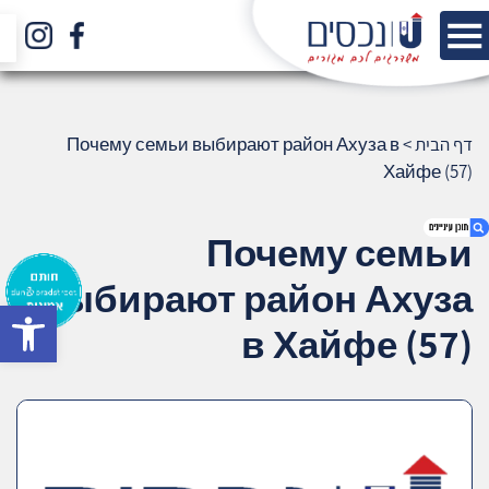
דף הבית
>
Почему семьи выбирают район Ахуза в
Хайфе (57)
Почему семьи
выбирают район Ахуза
bar
1. Почему семьи выбирают район Ахуза в
в Хайфе (57)
Хайфе (57)
2. אודות U נכסים
3. שאלתם ? ענינו !