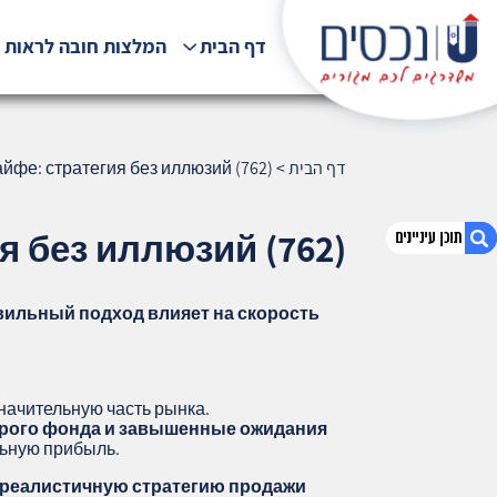
דף הבית
המלצות חובה לראות !
דף הבית
>
йфе: стратегия без иллюзий (762)
я без иллюзий (762)
вильный подход влияет на скорость
1. Продажа старой квартиры в Хайфе:
стратегия без иллюзий (762)
2. אודות U נכסים
3. שאלתם ? ענינו !
начительную часть рынка.
арого фонда и завышенные ожидания
льную прибыль.
 реалистичную стратегию продажи