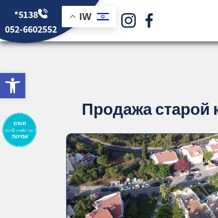
*5138
IW
052-6602552
bar
Продажа старой к