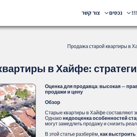
!!
נכסים
צור קשר
Продажа старой квартиры в Ха
вартиры в Хайфе: стратеги
Оценка для продавца: высокая — пра
продажи и цену
Обзор
Старые квартиры в Хайфе составляют з
Однако
недооценка особенностей ст
могут замедлить продажу и снизить реа
В этой статье разберём,
как выстроить