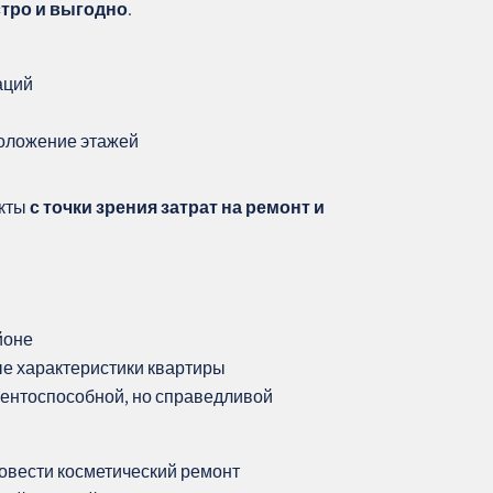
стро и выгодно
.
аций
положение этажей
екты
с точки зрения затрат на ремонт и
йоне
ые характеристики квартиры
урентоспособной, но справедливой
ровести косметический ремонт