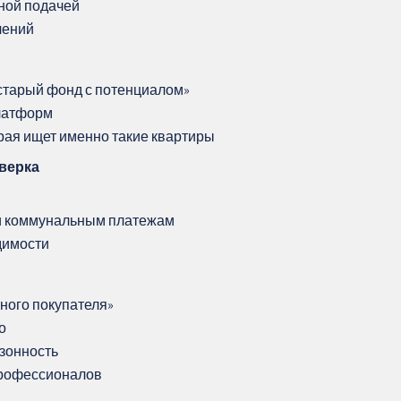
ной подачей
чений
«старый фонд с потенциалом»
платформ
рая ищет именно такие квартиры
верка
ли коммунальным платежам
димости
ьного покупателя»
о
езонность
профессионалов