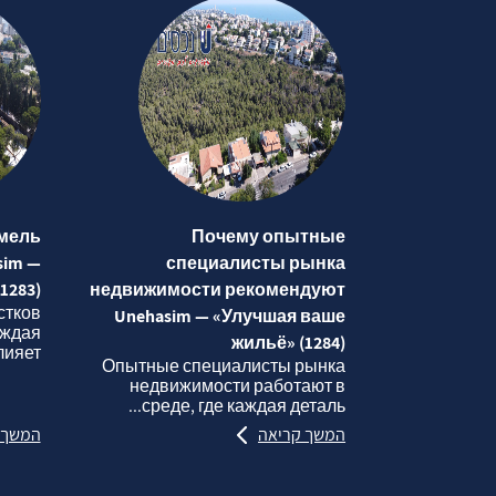
мель
Почему опытные
sim —
специалисты рынка
1283)
недвижимости рекомендуют
стков
Unehasim — «Улучшая ваше
аждая
жильё» (1284)
яет...
Опытные специалисты рынка
недвижимости работают в
среде, где каждая деталь...
המשך קריאה
המשך 