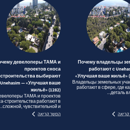
очему девелоперы ТАМА и
Почему владельцы зе
проектов сноса
работают с Uneha
строительства выбирают
«Улучшая ваше жильё» (
Владельцы земельных уча
Unehasim — «Улучшая ваше
работают в сфере, где к
жильё» (1282)
деталь вли
евелоперы ТАМА и проектов
са‑строительства работают в
сложной, чувствительной и...
קריאה
המשך קריאה