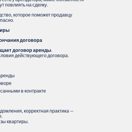
ут повлиять на сделку.
дство, которое поможет продавцу
опасно.
тиры
ончания договора
ащает договор аренды
.
словия действующего договора.
 аренды
говоре
исанными в контракте
едомления, корректная практика —
е.
азы квартиры.