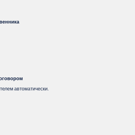
твенника
договором
телем автоматически.