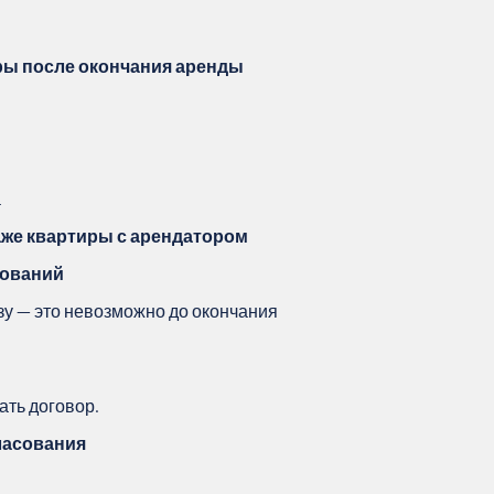
ры после окончания аренды
а
же квартиры с арендатором
нований
зу — это невозможно до окончания
ать договор.
ласования