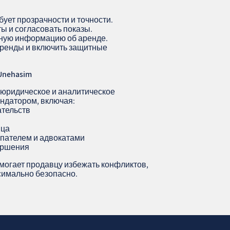
ует прозрачности и точности.
ы и согласовать показы.
лную информацию об аренде.
аренды и включить защитные
Unehasim
 юридическое и аналитическое
ндатором, включая:
ательств
вца
упателем и адвокатами
вершения
огает продавцу избежать конфликтов,
ксимально безопасно.