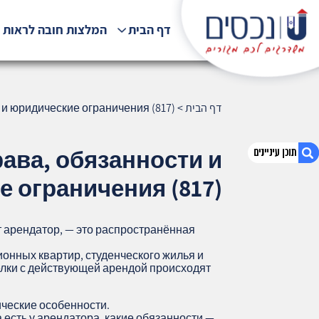
דף הבית
המלצות חובה לראות !
דף הבית
>
и юридические ограничения (817)
ава, обязанности и
 ограничения (817)
1. Продажа квартиры с арендатором в
Хайфе: права, обязанности и
 арендатор, — это распространённая
юридические ограничения (817)
онных квартир, студенческого жилья и
2. אודות U נכסים
елки с действующей арендой происходят
3. שאלתם ? ענינו !
ческие особенности.
 есть у арендатора, какие обязанности —