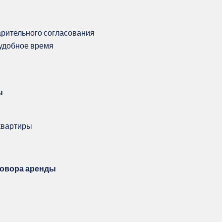
варительного согласования
 удобное время
ы
квартиры
говора аренды