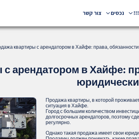
!!
נכסים
צור קשר
дажа квартиры с арендатором в Хайфе: права, обязанности 
с арендатором в Хайфе: пр
юридические
Продажа квартиры, в которой проживает
ситуация в Хайфе.
Город с большим количеством инвестици
долгосрочных арендаторов, поэтому сд
регулярно.
Однако такая продажа имеет свои юриди
Продавец должен понимать, какие права