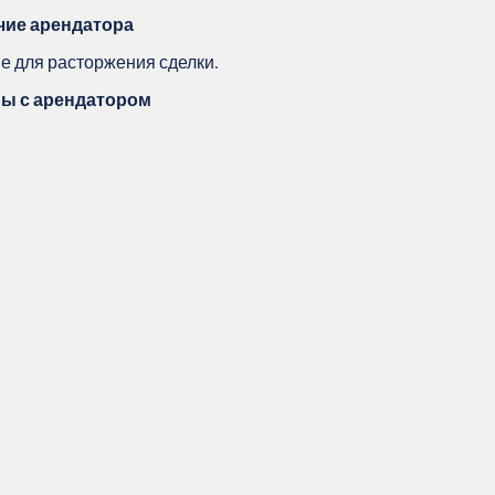
чие арендатора
е для расторжения сделки.
ры с арендатором