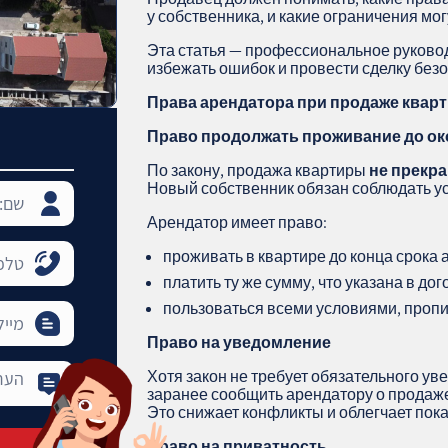
у собственника, и какие ограничения мог
Эта статья — профессиональное руково
избежать ошибок и провести сделку без
Права арендатора при продаже квар
Право продолжать проживание до ок
По закону, продажа квартиры
не прекр
Новый собственник обязан соблюдать у
Арендатор имеет право:
проживать в квартире до конца срока
платить ту же сумму, что указана в до
пользоваться всеми условиями, проп
Право на уведомление
Хотя закон не требует обязательного ув
заранее сообщить арендатору о продаж
Это снижает конфликты и облегчает пок
Право на приватность