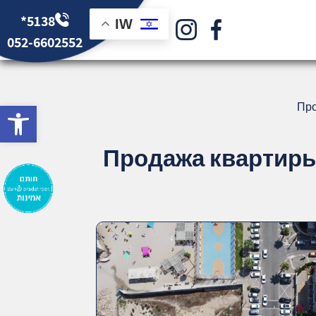
*5138
IW
052-6602552
bar
Про
Продажа квартиры 