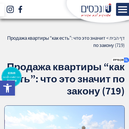
דף הבית
>
Продажа квартиры “как есть”: что это значит
по закону (719)
Продажа квартиры “как
есть”: что это значит по
bar
1. Продажа квартиры “как есть”: что это
закону (719)
значит по закону (719)
2. אודות U נכסים
3. שאלתם ? ענינו !