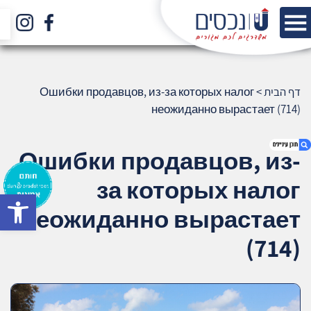
דף הבית
>
Ошибки продавцов, из-за которых налог
неожиданно вырастает (714)
Ошибки продавцов, из-
за которых налог
bar
1. Ошибки продавцов, из-за которых налог
неожиданно вырастает
неожиданно вырастает (714)
2. אודות U נכסים
(714)
3. שאלתם ? ענינו !