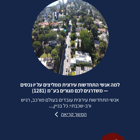
למה אנשי התחדשות עירונית ממליצים על יו נכסים
— משדרגים לכם מגורים בע״מ (1281)
אנשי התחדשות עירונית עובדים בעולם מורכב, רגיש
ורב‑שכבתי: כל בניין,...
המשך קריאה