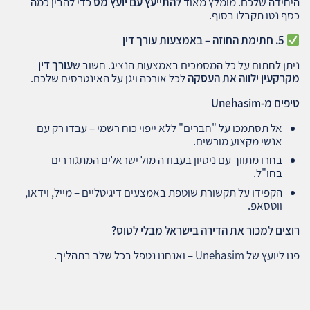
היחידה שלכם. מומלץ מאוד
להתייעץ עם יועץ מס
כדי להבין כמה
כסף נטו תקבלו בסוף.
5.
חתימת החוזה – באמצעות עורך דין
ניתן לחתום על כל המסמכים באמצעות הנציג. חשוב ש
עורך דין
מקרקעין ילווה את העסקה
לכל אורכה ויגן על האינטרסים שלכם.
טיפים מ
-Unehasim
אל תסתמכו על "חברים" ללא ייפוי כוח רשמי – עבדו רק עם
אנשי מקצוע מורשים.
בחרו מתווך עם ניסיון בעבודה מול ישראלים המתגוררים
בחו"ל.
הקפידו על תקשורת שוטפת באמצעים דיגיטליים – מייל, וידאו,
ווטסאפ.
רוצים למכור את הדירה בישראל מבלי לטוס
?
פנו ליועץ של Unehasim – ואנחנו נטפל בכל שלב בתהליך.