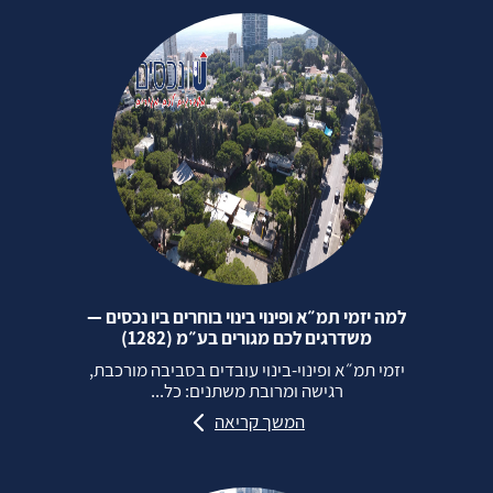
למה יזמי תמ״א ופינוי בינוי בוחרים ביו נכסים —
משדרגים לכם מגורים בע״מ (1282)
יזמי תמ״א ופינוי‑בינוי עובדים בסביבה מורכבת,
רגישה ומרובת משתנים: כל...
המשך קריאה