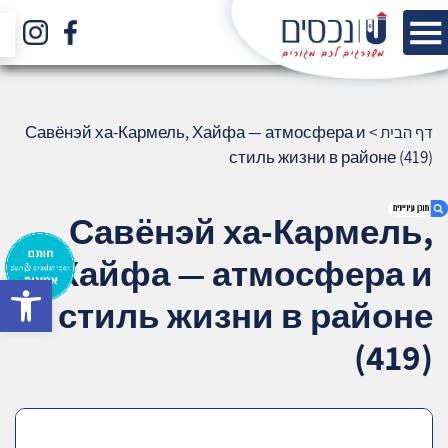
דף הבית
>
Савёнэй ха-Кармель, Хайфа — атмосфера и
стиль жизни в районе (419)
Савёнэй ха-Кармель,
Хайфа — атмосфера и
bar
1. Савёнэй ха-Кармель, Хайфа —
стиль жизни в районе
атмосфера и стиль жизни в районе (419)
2. אודות U נכסים
(419)
3. שאלתם ? ענינו !