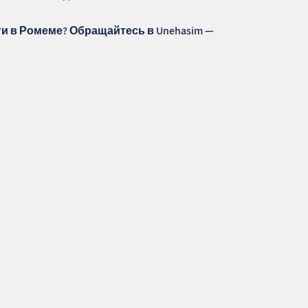
ти в Ромеме? Обращайтесь в
Unehasim
—