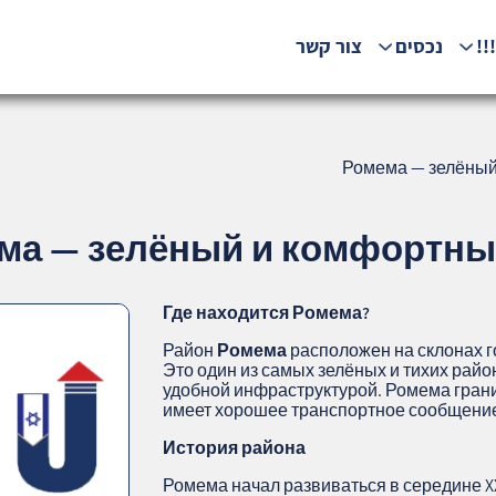
!!
נכסים
צור קשר
Ромема — зелёный
ма — зелёный и комфортный
Где находится Ромема?
Район
Ромема
расположен на склонах г
Это один из самых зелёных и тихих рай
удобной инфраструктурой. Ромема гранич
имеет хорошее транспортное сообщение
История района
Ромема начал развиваться в середине XX