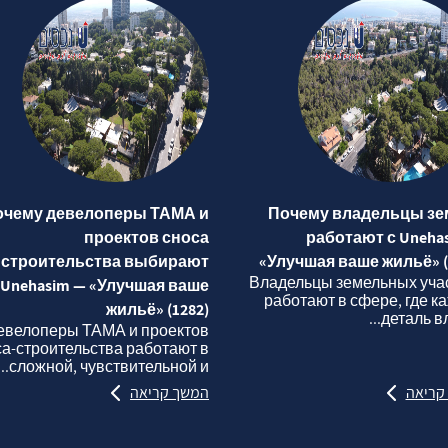
очему девелоперы ТАМА и
Почему владельцы зе
проектов сноса
работают с Uneha
строительства выбирают
«Улучшая ваше жильё» (
Владельцы земельных уча
Unehasim — «Улучшая ваше
работают в сфере, где к
жильё» (1282)
деталь вли
евелоперы ТАМА и проектов
са‑строительства работают в
сложной, чувствительной и...
קריאה
המשך קריאה