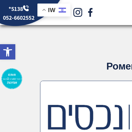
*5138
IW
052-6602552
bar
Роме