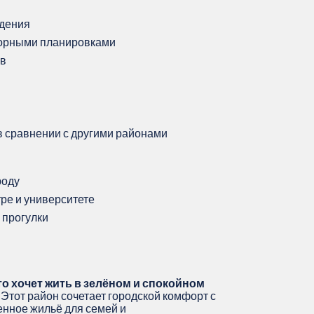
ждения
торными планировками
ов
в сравнении с другими районами
роду
ре и университете
 прогулки
о хочет жить в зелёном и спокойном
Этот район сочетает городской комфорт с
енное жильё для семей и