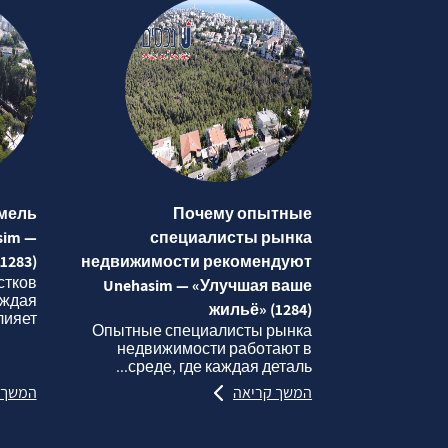
мель
Почему опытные
sim —
специалисты рынка
1283)
недвижимости рекомендуют
стков
Unehasim — «Улучшая ваше
аждая
жильё» (1284)
яет...
Опытные специалисты рынка
недвижимости работают в
среде, где каждая деталь...
המשך קריאה
המשך 