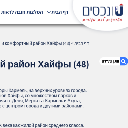
דף הבית
המלצות חובה לראות !
דף הבית
>
 и комфортный район Хайфы (48)
 район Хайфы (48)
1. Ромема — зелёный и комфортный
район Хайфы (48)
оры Кармель, на верхних уровнях города.
онов Хайфы, со множеством парков и
2. אודות U נכסים
ит с Деня, Мерказ а-Кармель и Ахуза,
3. שאלתם ? ענינו !
 с центром города и другими районами.
 века как жилой район среднего класса.