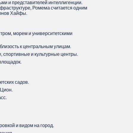
ьми и представителей интеллигенции.
нфраструктуре, Ромема считается одним
йонов Хайфы.
тром, морем и университетскими
близость к центральным улицам.
е, спортивные и культурные центры.
 площадок.
етских садов.
 Цион.
сс.
ровкой и видом на город.