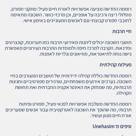
רוממה החדשה מציעה אפשרויות לאורח חיים פעיל: מתקני ספורט,
מסלולי ריצה ורכיבה על אופניים, וכן מרכזי כושר. השכונה מתאימה
לחובבי ספורט קבוצתי וגם לאנשים המעוניינים באימון אישי.
חיי תרבות
תושבי השכונה יכולים ליהנות מאירועי תרבות כמו תערוכות, קונצרטים
וסדנאות. הקרבה למרכז חיפה ולמוסדות התרבות העירוניים מאפשרת
גישה נוחה לתיאטראות, מוזיאונים וגלריות לאמנות.
פעילות קהילתית
רוממה החדשה כוללת קהילה ידידותית של תושבים המעורבים בחיי
השכונה. נערכים אירועים משפחתיים, טורנירים ספורטיביים וחגיגות
תרבותיות, מה שמחזק את האינטראקציה החברתית ואת תחושת
הקהילה.
רוממה החדשה משלבת אפשרויות לפנאי פעיל, ספורט ופיתוח
תרבותי, מה שהופך את השכונה לאטרקטיבית עבור אנשים שמעריכים
אורח חיים מגוון ועשיר.
טיפים מ־
Unehasim