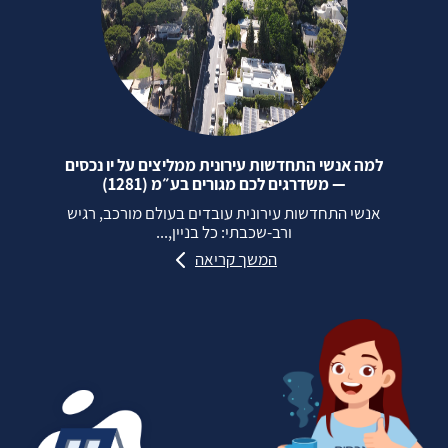
למה אנשי התחדשות עירונית ממליצים על יו נכסים
— משדרגים לכם מגורים בע״מ (1281)
אנשי התחדשות עירונית עובדים בעולם מורכב, רגיש
ורב‑שכבתי: כל בניין,...
המשך קריאה