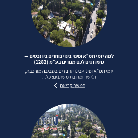
למה יזמי תמ״א ופינוי בינוי בוחרים ביו נכסים —
משדרגים לכם מגורים בע״מ (1282)
יזמי תמ״א ופינוי‑בינוי עובדים בסביבה מורכבת,
רגישה ומרובת משתנים: כל...
המשך קריאה