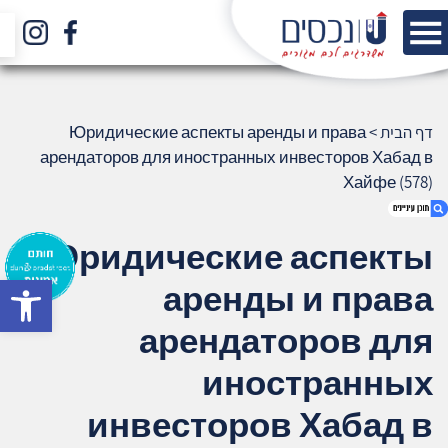
דף הבית
>
Юридические аспекты аренды и права
арендаторов для иностранных инвесторов Хабад в
Хайфе (578)
Юридические аспекты
bar
аренды и права
1. Юридические аспекты аренды и права
арендаторов для иностранных
арендаторов для
инвесторов Хабад в Хайфе (578)
2. אודות U נכסים
иностранных
3. שאלתם ? ענינו !
инвесторов Хабад в