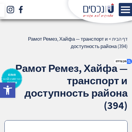
דף הבית
>
Рамот Ремез, Хайфа — транспорт и
доступность района (394)
Рамот Ремез, Хайфа —
транспорт и
bar
1. Рамот Ремез, Хайфа — транспорт и
доступность района
доступность района (394)
2. אודות U נכסים
(394)
3. שאלתם ? ענינו !