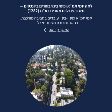
למה יזמי תמ״א ופינוי בינוי בוחרים ביו נכסים —
משדרגים לכם מגורים בע״מ (1282)
יזמי תמ״א ופינוי‑בינוי עובדים בסביבה מורכבת,
רגישה ומרובת משתנים: כל...
המשך קריאה