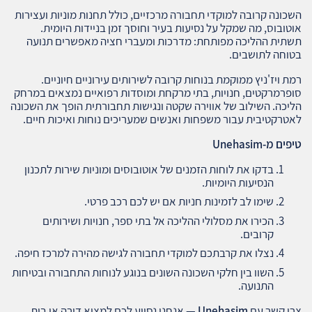
השכונה קרובה למוקדי תחבורה מרכזיים, כולל תחנות מוניות ועצירות
אוטובוס, מה שמקל על נסיעות בעיר וחוסך זמן בניידות היומית.
תשתית ההליכה מפותחת: מדרכות ומעברי חציה מאפשרים תנועה
בטוחה לתושבים.
רמת ויז'ניץ ממוקמת בנוחות קרובה לשירותים עירוניים חיוניים.
סופרמרקטים, חנויות, בתי מרקחת ומוסדות רפואיים נמצאים במרחק
הליכה. השילוב של אווירה שקטה ונגישות תחבורתית הופך את השכונה
לאטרקטיבית עבור משפחות ואנשים שמעריכים נוחות ואיכות חיים.
טיפים מ
-Unehasim
בדקו את לוחות הזמנים של אוטובוסים ומוניות שירות לתכנון
הנסיעות היומיות.
שימו לב לזמינות חניות אם יש לכם רכב פרטי.
הכירו את מסלולי ההליכה אל בתי ספר, חנויות ושירותים
קרובים.
נצלו את קרבתכם למוקדי תחבורה לגישה מהירה למרכז חיפה.
השוו בין חלקי השכונה השונים בנוגע לנוחות התחבורה ובטיחות
התנועה.
צרו קשר עם
Unehasim
— אנחנו נסייע לכם למצוא דירה או בית