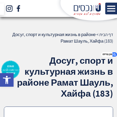
דף הבית
>
Досуг, спорт и культурная жизнь в районе
Рамат Шауль, Хайфа (183)
Досуг, спорт и
культурная жизнь в
bar
1. Досуг, спорт и культурная жизнь в
районе Рамат Шауль,
районе Рамат Шауль, Хайфа (183)
2. אודות U נכסים
Хайфа (183)
3. שאלתם ? ענינו !