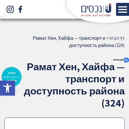
דף הבית
>
Рамат Хен, Хайфа — транспорт и
доступность района (324)
Рамат Хен, Хайфа —
транспорт и
bar
1. Рамат Хен, Хайфа — транспорт и
доступность района
доступность района (324)
2. אודות U נכסים
(324)
3. שאלתם ? ענינו !