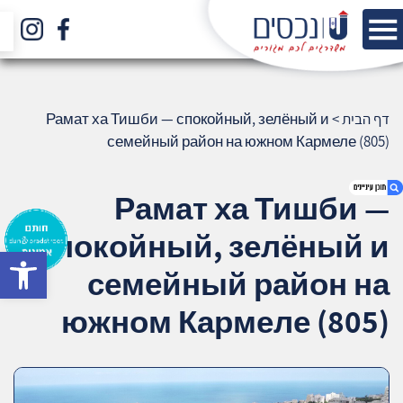
דף הבית
>
Рамат ха Тишби — спокойный, зелёный и
семейный район на южном Кармеле (805)
Рамат ха Тишби —
спокойный, зелёный и
bar
1. Рамат ха Тишби — спокойный, зелёный
семейный район на
и семейный район на южном Кармеле
(805)
южном Кармеле (805)
2. אודות U נכסים
3. שאלתם ? ענינו !