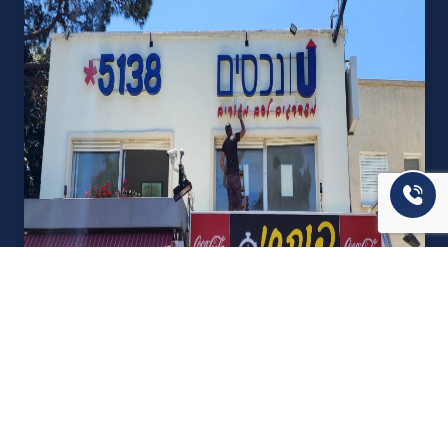
אודות U נכסים