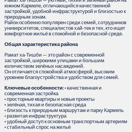
Рамат ха‑Тишби — уютный, тихий и зелёный район на
южном Кармеле, отличающийся качественной
застройкой, удобной инфраструктурой и близостью к
природным зонам.
Район особенно популярен среди семей, сотрудников
университетов, специалистов хай‑тек и тех, кто ищет
комфортное жильё в спокойной и безопасной среде.
Общая характеристика района
Рамат ха‑Тишби — это район с современной
застройкой, широкими улицами и большим
количеством зелёных насаждений.
Он отличается спокойной атмосферой, высоким
уровнем благоустройства и удобством для семей.
Ключевые особенности:
• качественная и
современная застройка
• просторные квартиры и новые проекты
• зелёная, тихая и безопасная среда
• близость к природным маршрутам и парку Кармель
• развитая инфраструктура
• удобный доступ к основным транспортным артериям
• стабильный спрос на жильё