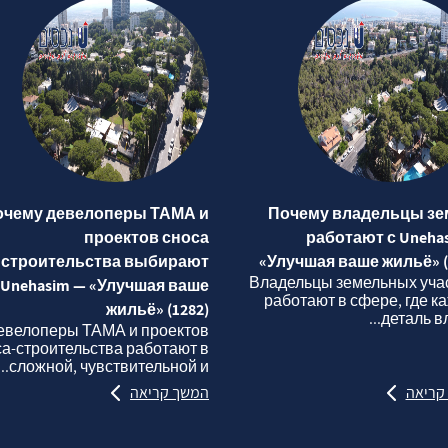
очему девелоперы ТАМА и
Почему владельцы зе
проектов сноса
работают с Uneha
строительства выбирают
«Улучшая ваше жильё» (
Владельцы земельных уча
Unehasim — «Улучшая ваше
работают в сфере, где к
жильё» (1282)
деталь вли
евелоперы ТАМА и проектов
са‑строительства работают в
сложной, чувствительной и...
קריאה
המשך קריאה