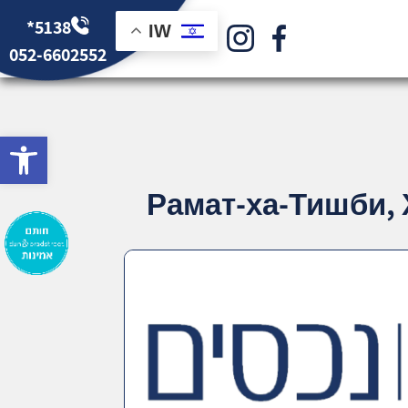
*5138
IW
052-6602552
bar
Рамат-ха-Тишби, 