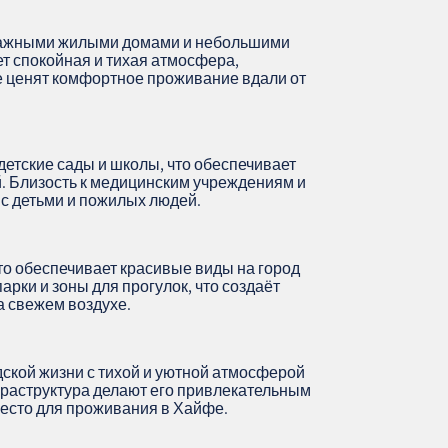
тажными жилыми домами и небольшими
т спокойная и тихая атмосфера,
е ценят комфортное проживание вдали от
детские сады и школы, что обеспечивает
. Близость к медицинским учреждениям и
 с детьми и пожилых людей.
то обеспечивает красивые виды на город
арки и зоны для прогулок, что создаёт
а свежем воздухе.
дской жизни с тихой и уютной атмосферой
фраструктура делают его привлекательным
место для проживания в Хайфе.