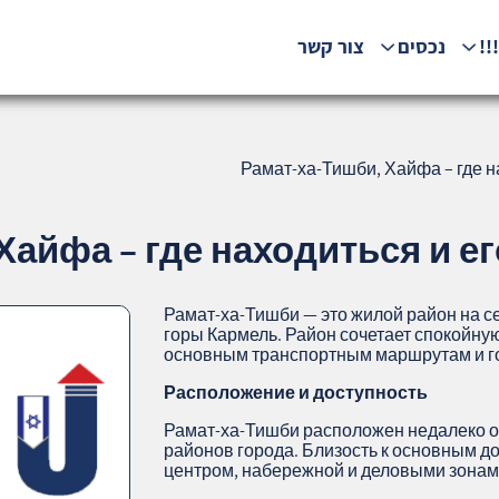
!!
נכסים
צור קשר
Рамат-ха-Тишби, Хайфа – где на
Хайфа – где находиться и ег
Рамат-ха-Тишби — это жилой район на 
горы Кармель. Район сочетает спокойну
основным транспортным маршрутам и г
Расположение и доступность
Рамат-ха-Тишби расположен недалеко о
районов города. Близость к основным д
центром, набережной и деловыми зона