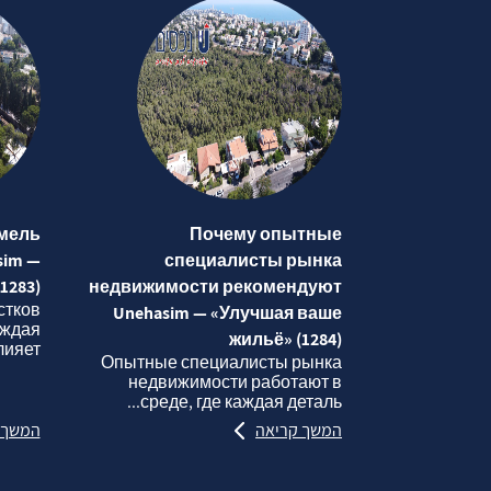
мель
Почему опытные
sim —
специалисты рынка
1283)
недвижимости рекомендуют
стков
Unehasim — «Улучшая ваше
аждая
жильё» (1284)
яет...
Опытные специалисты рынка
недвижимости работают в
среде, где каждая деталь...
המשך קריאה
המשך 