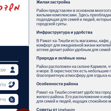
Жилая застройка
Район представлен в основном многоэ
жилыми комплексами. Здесь преобладае
подходящая для семей и людей, которы
городской суеты.
Инфраструктура и удобства
В Рамат-ха-Тишби есть магазины, кафе, 
комфорт для ежедневной жизни жителей
аптеке делает район удобным для семей
Природа и зелёные зоны
Район расположен на склоне Кармеля, ч
и море. В окрестностях есть небольшие п
благоприятную атмосферу для отдыха н
Особенности района
Рамат-ха-Тишби сочетает удобства горо
жилого района. Его расположение и ин
для семей и людей, ищущих спокойное 
Советы от Unehasim