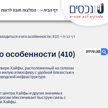
דף הבית
המלצות חובה לראות !
דף הבית
>
ходиться и его особенности (410)
о особенности (410)
севере Хайфы, расположенный на склонах
1. Рамат-ха-Тишби, Хайфа – где
ю жилую атмосферу с удобной близостью к
находиться и его особенности (410)
ородской инфраструктуре.
2. אודות U נכסים
3. שאלתם ? ענינו !
т центра Хайфы и других значимых
орогам обеспечивает быструю связь с
ми Хайфы.