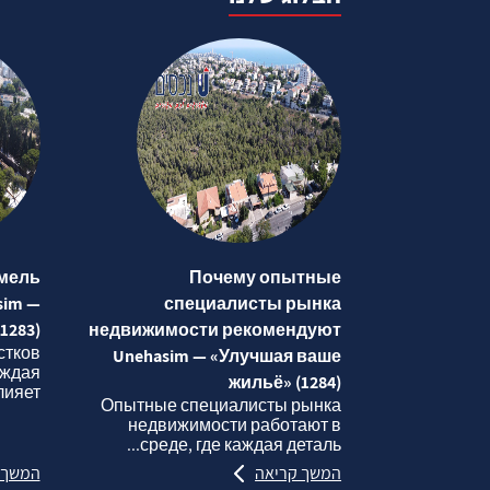
мель
Почему опытные
sim —
специалисты рынка
1283)
недвижимости рекомендуют
стков
Unehasim — «Улучшая ваше
аждая
жильё» (1284)
яет...
Опытные специалисты рынка
недвижимости работают в
среде, где каждая деталь...
המשך קריאה
המשך 