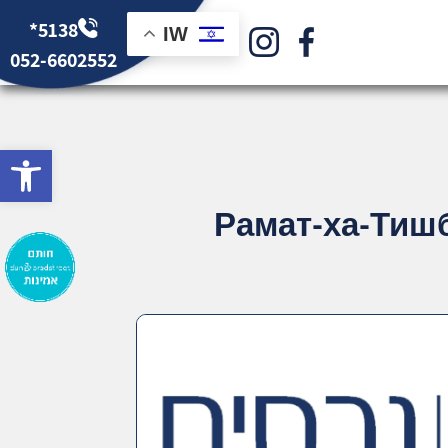
*5138
IW
052-6602552
bar
Рамат-ха-Тишб