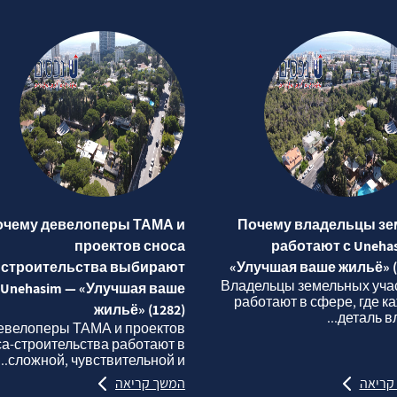
очему девелоперы ТАМА и
Почему владельцы зе
проектов сноса
работают с Uneha
строительства выбирают
«Улучшая ваше жильё» (
Владельцы земельных уча
Unehasim — «Улучшая ваше
работают в сфере, где к
жильё» (1282)
деталь вли
евелоперы ТАМА и проектов
са‑строительства работают в
сложной, чувствительной и...
קריאה
המשך קריאה