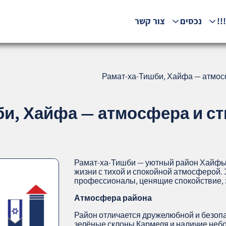
!!
נכסים
צור קשר
Рамат-ха-Тишби, Хайфа — атмосф
и, Хайфа — атмосфера и ст
Рамат-ха-Тишби — уютный район Хайфы,
жизни с тихой и спокойной атмосферой.
профессионалы, ценящие спокойствие, 
Атмосфера района
Район отличается дружелюбной и безопа
зелёные склоны Кармеля и наличие неб