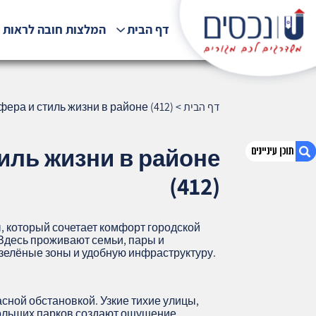
דף הבית
המלצות חובה לראות !
דף הבית
>
ера и стиль жизни в районе (412)
иль жизни в районе
(412)
1. Рамат-ха-Тишби, Хайфа — атмосфера и
стиль жизни в районе (412)
 который сочетает комфорт городской
2. אודות U נכסים
 Здесь проживают семьи, пары и
зелёные зоны и удобную инфраструктуру.
3. שאלתם ? ענינו !
сной обстановкой. Узкие тихие улицы,
ольших парков создают ощущение