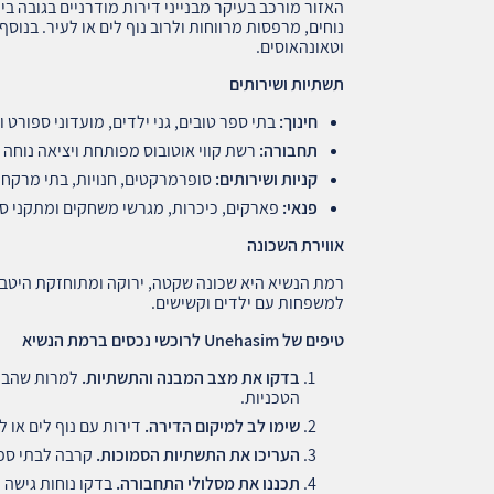
נוחים, מרפסות מרווחות ולרוב נוף לים או לעיר. בנוסף
וטאונהאוסים.
תשתיות ושירותים
חינוך
:
בתי ספר טובים, גני ילדים, מועדוני ספורט 
תחבורה
:
רשת קווי אוטובוס מפותחת ויציאה נוחה 
קניות ושירותים
:
סופרמרקטים, חנויות, בתי מרקחת
פנאי
:
פארקים, כיכרות, מגרשי משחקים ומתקני ס
אווירת השכונה
רמת הנשיא היא שכונה שקטה, ירוקה ומתוחזקת היטב, 
למשפחות עם ילדים וקשישים.
טיפים של
Unehasim
לרוכשי נכסים ברמת הנשיא
בדקו את מצב המבנה והתשתיות
.
למרות שהבני
הטכניות.
שימו לב למיקום הדירה
.
דירות עם נוף לים או ל
העריכו את התשתיות הסמוכות
.
קרבה לבתי ספר
תכננו את מסלולי התחבורה
.
בדקו נוחות גישה 