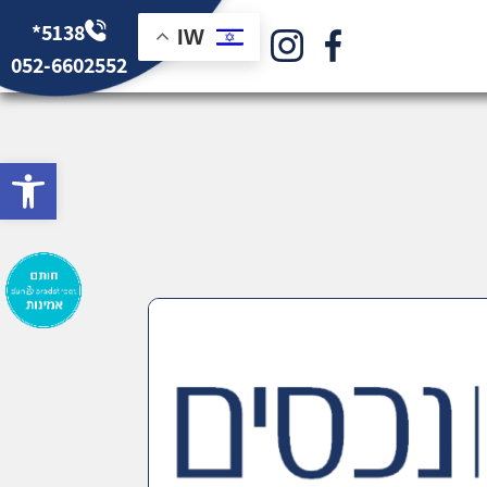
*5138
IW
052-6602552
bar