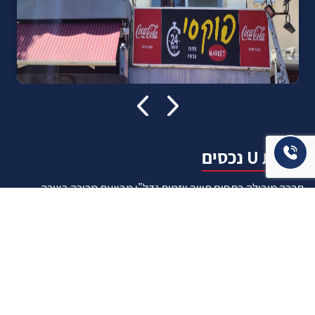
אודות U נכסים
חברה מובילה בתחום תיווך ויזמות נדל"ן מבצעת מכירה בצורה
יצירתית עם הרבה מחשבה ויחס אישי. הניסיון הרב שנרכש עם עשרות
העסקאות שבוצעו מאפשר היום מכירה מהירה ,קלה ויעילה מאוד. ניתן
מענה רחב לשאלות הקונה החל מליווי אדריכל, קבלן שיפוצים, יעוץ
משכנתאות, הדרכה מקיפה על מגמות שוק ועל דירות שנמכרו וליווי
העסקה בשלבים הסופיים מול העורכי דין.
עוד אודותינו