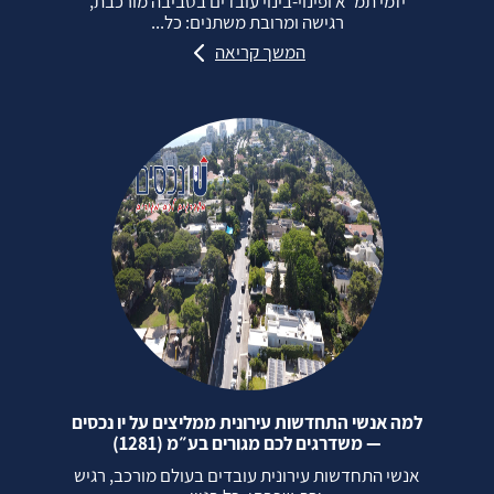
יזמי תמ״א ופינוי‑בינוי עובדים בסביבה מורכבת,
רגישה ומרובת משתנים: כל...
המשך קריאה
למה אנשי התחדשות עירונית ממליצים על יו נכסים
— משדרגים לכם מגורים בע״מ (1281)
אנשי התחדשות עירונית עובדים בעולם מורכב, רגיש