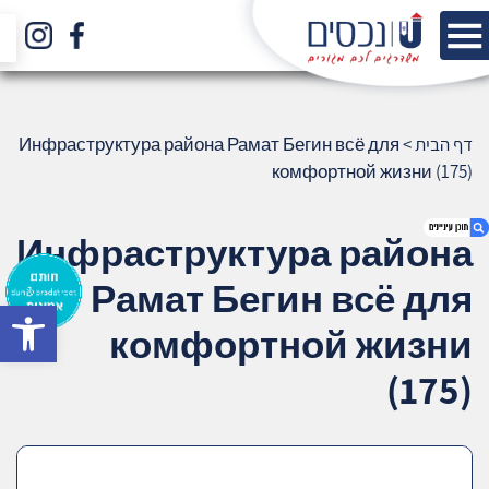
דף הבית
>
Инфраструктура района Рамат Бегин всё для
комфортной жизни (175)
Инфраструктура района
Рамат Бегин всё для
bar
1. Инфраструктура района Рамат Бегин
комфортной жизни
всё для комфортной жизни (175)
2. אודות U נכסים
(175)
3. שאלתם ? ענינו !