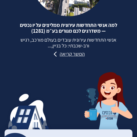
למה אנשי התחדשות עירונית ממליצים על יו נכסים
— משדרגים לכם מגורים בע״מ (1281)
אנשי התחדשות עירונית עובדים בעולם מורכב, רגיש
ורב‑שכבתי: כל בניין,...
המשך קריאה