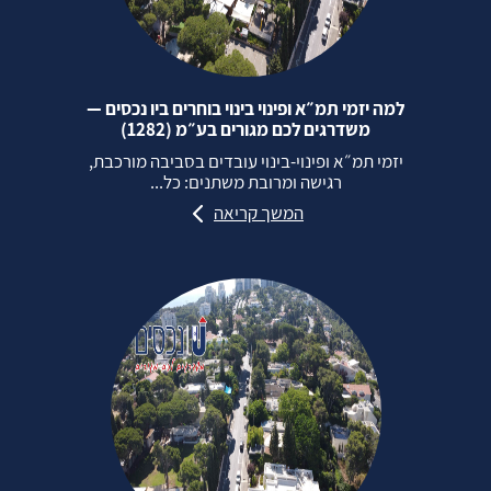
למה יזמי תמ״א ופינוי בינוי בוחרים ביו נכסים —
משדרגים לכם מגורים בע״מ (1282)
יזמי תמ״א ופינוי‑בינוי עובדים בסביבה מורכבת,
רגישה ומרובת משתנים: כל...
המשך קריאה