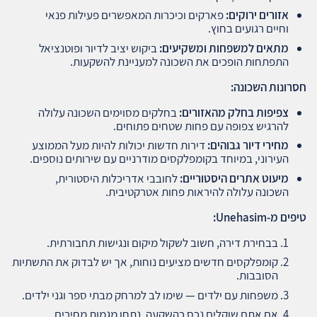
אזורים ירוקים
:
פארקים וכיכרות המאפשרים פעילות פנאי
וחיים רגועים בחוץ.
מתאים למשפחות ומשקיעים
:
ביקוש יציב לדיור ופוטנציאל
התפתחות הופכים את השכונה למעניינת להשקעות.
חסרונות השכונה
:
צפיפות בחלק מהאזורים
:
בחלקים מסוימים השכונה עלולה
להרגיש צפופה עם פחות שטחים פתוחים.
מחירי דיור גבוהים
:
דירות חדשות יכולות להיות מעל הממוצע
העירוני, במיוחד בקומפלקסים מודרניים עם שירותים נוספים.
מיעוט אתרים היסטוריים
:
לחובבי אדריכלות היסטורית,
השכונה עלולה להיראות פחות אטרקטיבית.
טיפים מ
-Unehasim:
בבחירת דירה, חשוב לשקול מיקום ונגישות תחבורתית.
קומפלקסים חדשים מציעים נוחות, אך יש לבדוק את התשתיות
הסובבות.
משפחות עם ילדים — שימו לב למרחק מבתי ספר וגני ילדים.
אם אתם שוקלים נכס כהשקעה, נתחו מגמות מחירים