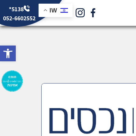
*5138
IW
052-6602552
bar