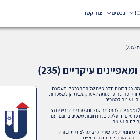
!!
נכסים
צור קשר
23)
אפיינים עיקריים (235)
מת במדרונות הדרומיים של הר הכרמל. השכונה
תחות, מה שהופך אותה לאטרקטיבית הן למשפחות
ה ונעימה למגורים.
השכונה נבנתה ברובה במחצית השנייה של המאה ה-20 וממשיכה להתפתח גם כיום. מרבית הבניינים הם
ם פרטיים ודופלקסים. הרחובות שקטים ברובם, עם
קהילתית נעימה.
פורט וחנויות מקומיות. קרבתה לצירי תחבורה
יברסיטאות ולמרכזים רפואיים.