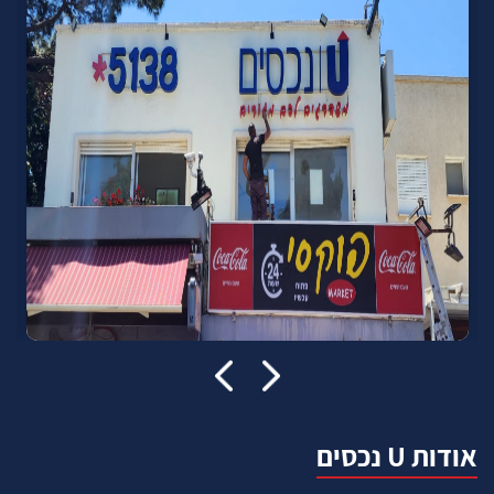
אודות U נכסים