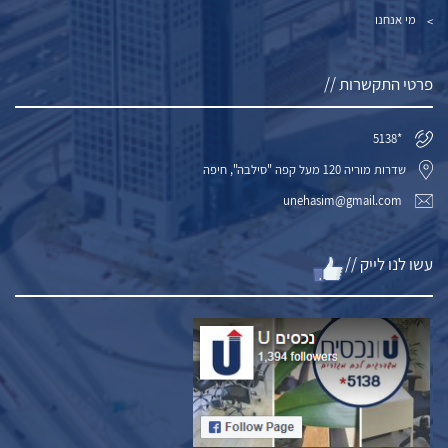
מי אנחנו
פרטי התקשרות //
*5138
שדרות מוריה 120 מעל קפה "סילבה", חיפה
unehasim@gmail.com
עשו לנו לייק //