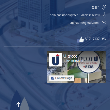
*5138
שדרות מוריה 120 מעל קפה "סילבה", חיפה
unehasim@gmail.com
עשו לנו לייק //