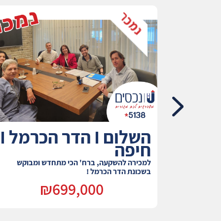
התמר I כרמל מערבי I
השלום I הדר הכרמל I
חיפה
מה במעלה נחל
למכירה להשקעה, ברח' הכי מתחדש ומבוקש
בשכונת הדר הכרמל !
₪699,000