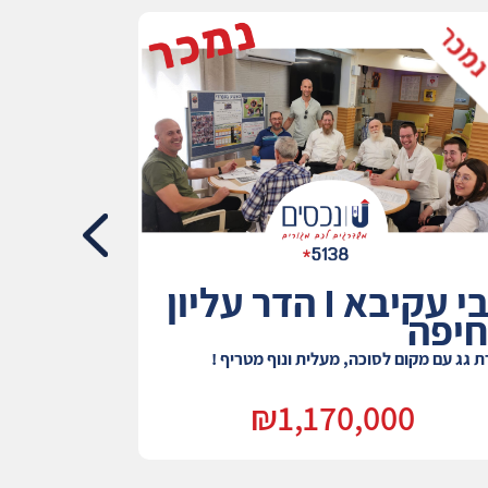
רבי עקיבא I הדר עליון
חיפה
ת גג עם מקום לסוכה, מעלית ונוף מטריף !
דירה מצויינת ל
שקט !
0
₪1,170,000