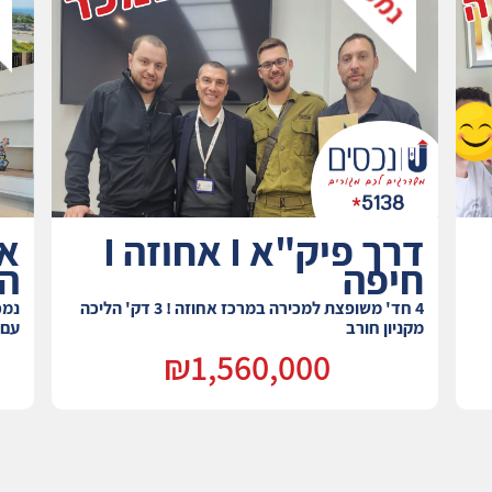
ק I
דרך פיק"א I אחוזה I
חיפה
הכר
4 חד' משופצת למכירה במרכז אחוזה ! 3 דק' הליכה
מקניון חורב
עם 
₪1,560,000