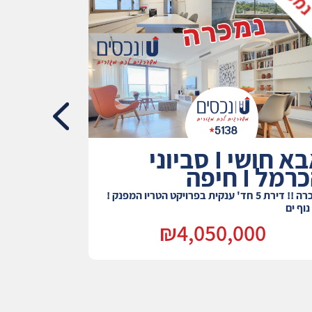
אבא חושי I סביוני
מל I חיפה
אשכול I חיפה
נמכרה !! דירת 5 חד' ענקית בפרויקט הטריו המפנק !
דירת נוף מושלמ
נוף ים
0
₪4,050,000