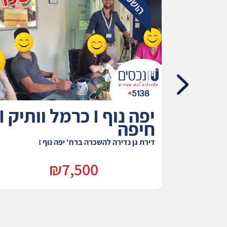
חורשה I רמת התשבי I
יפה נוף I כרמל וותי
חיפה
די, קו ראשון
דירת גן נדירה להשכרה ברח' יפה נוף !
₪7,500